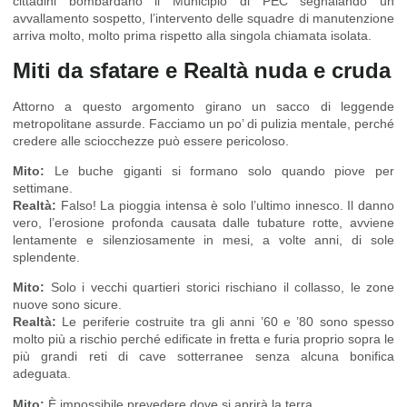
cittadini bombardano il Municipio di PEC segnalando un
avvallamento sospetto, l’intervento delle squadre di manutenzione
arriva molto, molto prima rispetto alla singola chiamata isolata.
Miti da sfatare e Realtà nuda e cruda
Attorno a questo argomento girano un sacco di leggende
metropolitane assurde. Facciamo un po’ di pulizia mentale, perché
credere alle sciocchezze può essere pericoloso.
Mito:
Le buche giganti si formano solo quando piove per
settimane.
Realtà:
Falso! La pioggia intensa è solo l’ultimo innesco. Il danno
vero, l’erosione profonda causata dalle tubature rotte, avviene
lentamente e silenziosamente in mesi, a volte anni, di sole
splendente.
Mito:
Solo i vecchi quartieri storici rischiano il collasso, le zone
nuove sono sicure.
Realtà:
Le periferie costruite tra gli anni ’60 e ’80 sono spesso
molto più a rischio perché edificate in fretta e furia proprio sopra le
più grandi reti di cave sotterranee senza alcuna bonifica
adeguata.
Mito:
È impossibile prevedere dove si aprirà la terra.