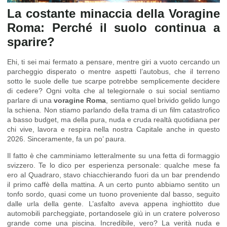
La costante minaccia della Voragine
Roma: Perché il suolo continua a
sparire?
Ehi, ti sei mai fermato a pensare, mentre giri a vuoto cercando un
parcheggio disperato o mentre aspetti l’autobus, che il terreno
sotto le suole delle tue scarpe potrebbe semplicemente decidere
di cedere? Ogni volta che al telegiornale o sui social sentiamo
parlare di una
voragine Roma
, sentiamo quel brivido gelido lungo
la schiena. Non stiamo parlando della trama di un film catastrofico
a basso budget, ma della pura, nuda e cruda realtà quotidiana per
chi vive, lavora e respira nella nostra Capitale anche in questo
2026. Sinceramente, fa un po’ paura.
Il fatto è che camminiamo letteralmente su una fetta di formaggio
svizzero. Te lo dico per esperienza personale: qualche mese fa
ero al Quadraro, stavo chiacchierando fuori da un bar prendendo
il primo caffè della mattina. A un certo punto abbiamo sentito un
tonfo sordo, quasi come un tuono proveniente dal basso, seguito
dalle urla della gente. L’asfalto aveva appena inghiottito due
automobili parcheggiate, portandosele giù in un cratere polveroso
grande come una piscina. Incredibile, vero? La verità nuda e