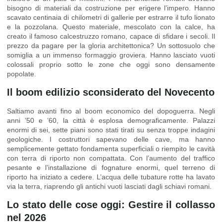
bisogno di materiali da costruzione per erigere l’impero. Hanno
scavato centinaia di chilometri di gallerie per estrarre il tufo lionato
e la pozzolana. Questo materiale, mescolato con la calce, ha
creato il famoso calcestruzzo romano, capace di sfidare i secoli. Il
prezzo da pagare per la gloria architettonica? Un sottosuolo che
somiglia a un immenso formaggio groviera. Hanno lasciato vuoti
colossali proprio sotto le zone che oggi sono densamente
popolate.
Il boom edilizio sconsiderato del Novecento
Saltiamo avanti fino al boom economico del dopoguerra. Negli
anni ’50 e ’60, la città è esplosa demograficamente. Palazzi
enormi di sei, sette piani sono stati tirati su senza troppe indagini
geologiche. I costruttori sapevano delle cave, ma hanno
semplicemente gettato fondamenta superficiali o riempito le cavità
con terra di riporto non compattata. Con l’aumento del traffico
pesante e l’installazione di fognature enormi, quel terreno di
riporto ha iniziato a cedere. L’acqua delle tubature rotte ha lavato
via la terra, riaprendo gli antichi vuoti lasciati dagli schiavi romani.
Lo stato delle cose oggi: Gestire il collasso
nel 2026