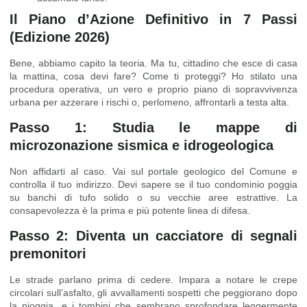
Il Piano d’Azione Definitivo in 7 Passi
(Edizione 2026)
Bene, abbiamo capito la teoria. Ma tu, cittadino che esce di casa
la mattina, cosa devi fare? Come ti proteggi? Ho stilato una
procedura operativa, un vero e proprio piano di sopravvivenza
urbana per azzerare i rischi o, perlomeno, affrontarli a testa alta.
Passo 1: Studia le mappe di
microzonazione sismica e idrogeologica
Non affidarti al caso. Vai sul portale geologico del Comune e
controlla il tuo indirizzo. Devi sapere se il tuo condominio poggia
su banchi di tufo solido o su vecchie aree estrattive. La
consapevolezza è la prima e più potente linea di difesa.
Passo 2: Diventa un cacciatore di segnali
premonitori
Le strade parlano prima di cedere. Impara a notare le crepe
circolari sull’asfalto, gli avvallamenti sospetti che peggiorano dopo
la pioggia, e i tombini che sembrano sprofondare leggermente