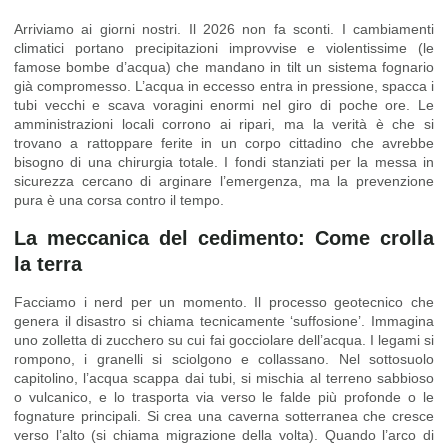
Arriviamo ai giorni nostri. Il 2026 non fa sconti. I cambiamenti
climatici portano precipitazioni improvvise e violentissime (le
famose bombe d’acqua) che mandano in tilt un sistema fognario
già compromesso. L’acqua in eccesso entra in pressione, spacca i
tubi vecchi e scava voragini enormi nel giro di poche ore. Le
amministrazioni locali corrono ai ripari, ma la verità è che si
trovano a rattoppare ferite in un corpo cittadino che avrebbe
bisogno di una chirurgia totale. I fondi stanziati per la messa in
sicurezza cercano di arginare l’emergenza, ma la prevenzione
pura è una corsa contro il tempo.
La meccanica del cedimento: Come crolla
la terra
Facciamo i nerd per un momento. Il processo geotecnico che
genera il disastro si chiama tecnicamente ‘suffosione’. Immagina
uno zolletta di zucchero su cui fai gocciolare dell’acqua. I legami si
rompono, i granelli si sciolgono e collassano. Nel sottosuolo
capitolino, l’acqua scappa dai tubi, si mischia al terreno sabbioso
o vulcanico, e lo trasporta via verso le falde più profonde o le
fognature principali. Si crea una caverna sotterranea che cresce
verso l’alto (si chiama migrazione della volta). Quando l’arco di