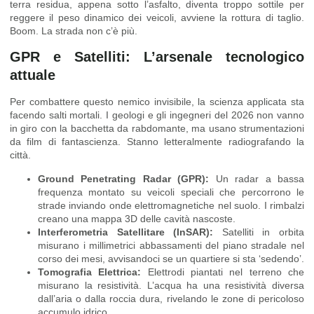
terra residua, appena sotto l’asfalto, diventa troppo sottile per
reggere il peso dinamico dei veicoli, avviene la rottura di taglio.
Boom. La strada non c’è più.
GPR e Satelliti: L’arsenale tecnologico
attuale
Per combattere questo nemico invisibile, la scienza applicata sta
facendo salti mortali. I geologi e gli ingegneri del 2026 non vanno
in giro con la bacchetta da rabdomante, ma usano strumentazioni
da film di fantascienza. Stanno letteralmente radiografando la
città.
Ground Penetrating Radar (GPR):
Un radar a bassa
frequenza montato su veicoli speciali che percorrono le
strade inviando onde elettromagnetiche nel suolo. I rimbalzi
creano una mappa 3D delle cavità nascoste.
Interferometria Satellitare (InSAR):
Satelliti in orbita
misurano i millimetrici abbassamenti del piano stradale nel
corso dei mesi, avvisandoci se un quartiere si sta ‘sedendo’.
Tomografia Elettrica:
Elettrodi piantati nel terreno che
misurano la resistività. L’acqua ha una resistività diversa
dall’aria o dalla roccia dura, rivelando le zone di pericoloso
accumulo idrico.