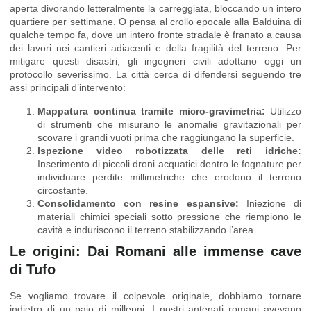
aperta divorando letteralmente la carreggiata, bloccando un intero
quartiere per settimane. O pensa al crollo epocale alla Balduina di
qualche tempo fa, dove un intero fronte stradale è franato a causa
dei lavori nei cantieri adiacenti e della fragilità del terreno. Per
mitigare questi disastri, gli ingegneri civili adottano oggi un
protocollo severissimo. La città cerca di difendersi seguendo tre
assi principali d’intervento:
Mappatura continua tramite micro-gravimetria:
Utilizzo
di strumenti che misurano le anomalie gravitazionali per
scovare i grandi vuoti prima che raggiungano la superficie.
Ispezione video robotizzata delle reti idriche:
Inserimento di piccoli droni acquatici dentro le fognature per
individuare perdite millimetriche che erodono il terreno
circostante.
Consolidamento con resine espansive:
Iniezione di
materiali chimici speciali sotto pressione che riempiono le
cavità e induriscono il terreno stabilizzando l’area.
Le origini: Dai Romani alle immense cave
di Tufo
Se vogliamo trovare il colpevole originale, dobbiamo tornare
indietro di un paio di millenni. I nostri antenati romani avevano