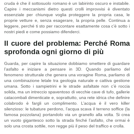
cruda è che il sottosuolo romano è un labirinto oscuro e instabile.
Capire i meccanismi dietro questi crolli improvvisi è diventato
essenziale per chiunque voglia proteggere la propria casa, le
proprie vetture e, senza esagerare, la propria pelle. Continua a
leggere, perché ti sto per raccontare esattamente cosa c’è sotto i
nostri piedi e come possiamo difenderci.
Il cuore del problema: Perché Roma
sprofonda ogni giorno di più
Guarda, per capire la situazione dobbiamo smettere di guardare
l’asfalto e iniziare a pensare in 3D. Quando parliamo del
fenomeno strutturale che genera una voragine Roma, parliamo di
una combinazione letale tra geologia naturale e cattiva gestione
umana. Sotto i sampietrini e le strade asfaltate non c’è roccia
solida, ma un intreccio spaventoso di vecchie cave di tufo, gallerie
catacombali dimenticate e, soprattutto, una rete idrica che definire
colabrodo è fargli un complimento. L’acqua è il vero killer
silenzioso: le tubature perdono, l’acqua scava il terreno soffice (la
famosa pozzolana) portandolo via un granello alla volta. Si crea
un vuoto gigantesco sotto la strada finché l’asfalto, che ormai è
solo una crosta sottile, non regge più il peso del traffico e crolla.