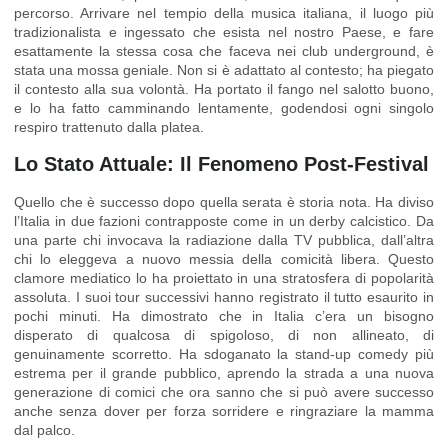
percorso. Arrivare nel tempio della musica italiana, il luogo più
tradizionalista e ingessato che esista nel nostro Paese, e fare
esattamente la stessa cosa che faceva nei club underground, è
stata una mossa geniale. Non si è adattato al contesto; ha piegato
il contesto alla sua volontà. Ha portato il fango nel salotto buono,
e lo ha fatto camminando lentamente, godendosi ogni singolo
respiro trattenuto dalla platea.
Lo Stato Attuale: Il Fenomeno Post-Festival
Quello che è successo dopo quella serata è storia nota. Ha diviso
l’Italia in due fazioni contrapposte come in un derby calcistico. Da
una parte chi invocava la radiazione dalla TV pubblica, dall’altra
chi lo eleggeva a nuovo messia della comicità libera. Questo
clamore mediatico lo ha proiettato in una stratosfera di popolarità
assoluta. I suoi tour successivi hanno registrato il tutto esaurito in
pochi minuti. Ha dimostrato che in Italia c’era un bisogno
disperato di qualcosa di spigoloso, di non allineato, di
genuinamente scorretto. Ha sdoganato la stand-up comedy più
estrema per il grande pubblico, aprendo la strada a una nuova
generazione di comici che ora sanno che si può avere successo
anche senza dover per forza sorridere e ringraziare la mamma
dal palco.