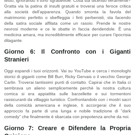
testo, ignorando il tono sgradevole. Cosa sta dicendo veramente?
Gratta via la patina di insulti gratuiti e troverai una feroce critica
alla società dell’apparenza. Quando smonta la favola del
matrimonio perfetto o sbeffeggia i finti perbenisti, sta facendo
della satira sociale affilata come un rasoio. Prende le nostre
nevrosi moderne e ce le sbatte in faccia deridendole. È una
medicina amara, ma incredibilmente efficace per curare l’ipocrisia
dilagante.
Giorno 6: Il Confronto con i Giganti
Stranieri
Oggi espandi i tuoi orizzonti. Vai su YouTube e cerca i monologhi
storici di giganti come Bill Burr, Ricky Gervais o il vecchio George
Carlin. Troverai tantissimi punti di contatto. Capirai che in Italia ci
sembrava un alieno semplicemente perché la nostra cultura
comica si era appiattita sulle barzellette e sui tormentoni
rassicuranti da villaggio turistico. Confrontandolo con i mostri sacri
della comicità americana e inglese, ti accorgerai che il suo
approccio fa parte di una lunga e nobile tradizione di “dark
comedy” che finalmente è sbarcata con prepotenza anche da noi.
Giorno 7: Creare e Difendere la Propria