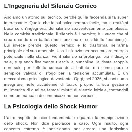
L’Ingegneria del Silenzio Comico
Andiamo un attimo sul tecnico, perché qui la faccenda si fa super
interessante. Quello che fa sul palco sembra facile, ma in realtà si
basa su un’ingegneria del silenzio spaventosamente complessa.
Nella comicità tradizionale, il silenzio è il nemico; è il vuoto che si
crea quando una battuta non funziona (il cosiddetto “bombing”).
Lui invece prende questo nemico e lo trasforma nell’arma
principale del suo arsenale. Usa il silenzio per accumulare energia
potenziale nella stanza. Più il silenzio si prolunga, più il disagio
sale, e quando finalmente rilascia la punchline, la risata scoppia
non solo per l’effetto comico della battuta, ma come pura e
semplice valvola di sfogo per la tensione accumulata. È un
meccanismo psicologico devastante. Oggi, nel 2026, si continua a
insegnare nelle accademie di teatro proprio la sua gestione
millimetrica di quei tre famosi minuti di silenzio iniziale, trattandoli
come un manuale di comunicazione non verbale.
La Psicologia dello Shock Humor
L’altro aspetto tecnico fondamentale riguarda la manipolazione
dello shock. Non dice parolacce a caso. Ogni insulto, ogni
concetto estremo è posizionato per creare una fortissima