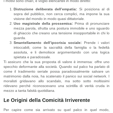
I motivi sono chiari, e voglio elencarteli in modo diretto:
Distruzione deliberata dell’empatia:
Si posiziona al di
sopra del pubblico, non cerca complici, ma impone la sua
visione del mondo in modo quasi dittatoriale.
Uso magistrale della prossemica:
Prima di pronunciare
mezza parola, sfrutta una postura immobile e uno sguardo
di ghiaccio che creano una tensione insopportabile in chi lo
guarda.
Smantellamento dell’ipocrisia sociale:
Prende i valori
intoccabili, come la sacralità della famiglia o la fedeltà
assoluta, e li demolisce argomentando con una logica
spietata e paradossale.
Ti assicuro che la sua proposta di valore è immensa: offre uno
specchio deformante alla società. Quando sul palco ha parlato di
come il tradimento seriale possa paradossalmente salvare un
matrimonio dalla noia, ha scatenato il panico sui social network. I
moralisti gridavano allo scandalo, ma sotto sotto moltissimi
ridevano perché riconoscevano una scintilla di verità cruda in
mezzo a tanta falsità quotidiana.
Le Origini della Comicità Irriverente
Per capire come sia arrivato su quel palco in quel modo,