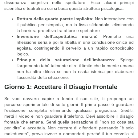
dissonanza cognitiva nello spettatore. Ecco alcuni principi
scientifici e teatrali su cui si basa questa struttura psicologica:
Rottura della quarta parete implicita:
Non interagisce con
il pubblico per simpatia, ma lo fissa sfidandolo, eliminando
la barriera protettiva tra attore e spettatore.
Inversione dell’aspettativa morale:
Promette una
riflessione seria e poi la ribalta in una conclusione cinica ed
egoista, costringendo il cervello a un rapido cortocircuito
logico.
Principio della saturazione dell’imbarazzo:
Spinge
l’argomento tabù talmente oltre il limite che la mente umana
non ha altra difesa se non la risata isterica per elaborare
l’assurdità della situazione.
Giorno 1: Accettare il Disagio Frontale
Se vuoi davvero capire a fondo il suo stile, ti propongo un
percorso sperimentale di sette giorni. Il primo passo è guardare
l’esibizione completa eliminando qualsiasi pregiudizio. Siediti,
metti il video e non guardare il telefono. Devi assorbire il disagio
frontale che emana. Senti quella sensazione di “non so cosa sta
per dire” e accettala. Non cercare di difenderti pensando “è solo
maleducato”, prova invece a domandarti perché il tuo cervello si