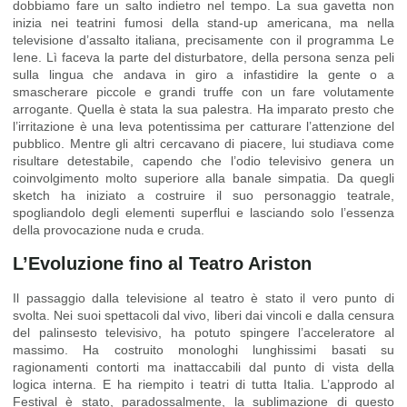
dobbiamo fare un salto indietro nel tempo. La sua gavetta non
inizia nei teatrini fumosi della stand-up americana, ma nella
televisione d’assalto italiana, precisamente con il programma Le
Iene. Lì faceva la parte del disturbatore, della persona senza peli
sulla lingua che andava in giro a infastidire la gente o a
smascherare piccole e grandi truffe con un fare volutamente
arrogante. Quella è stata la sua palestra. Ha imparato presto che
l’irritazione è una leva potentissima per catturare l’attenzione del
pubblico. Mentre gli altri cercavano di piacere, lui studiava come
risultare detestabile, capendo che l’odio televisivo genera un
coinvolgimento molto superiore alla banale simpatia. Da quegli
sketch ha iniziato a costruire il suo personaggio teatrale,
spogliandolo degli elementi superflui e lasciando solo l’essenza
della provocazione nuda e cruda.
L’Evoluzione fino al Teatro Ariston
Il passaggio dalla televisione al teatro è stato il vero punto di
svolta. Nei suoi spettacoli dal vivo, liberi dai vincoli e dalla censura
del palinsesto televisivo, ha potuto spingere l’acceleratore al
massimo. Ha costruito monologhi lunghissimi basati su
ragionamenti contorti ma inattaccabili dal punto di vista della
logica interna. E ha riempito i teatri di tutta Italia. L’approdo al
Festival è stato, paradossalmente, la sublimazione di questo