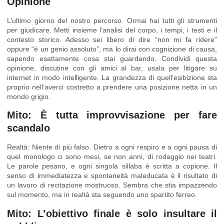
Opinione
L’ultimo giorno del nostro percorso. Ormai hai tutti gli strumenti
per giudicare. Metti insieme l’analisi del corpo, i tempi, i testi e il
contesto storico. Adesso sei libero di dire “non mi fa ridere”
oppure “è un genio assoluto”, ma lo dirai con cognizione di causa,
sapendo esattamente cosa stai guardando. Condividi questa
opinione, discutine con gli amici al bar, usala per litigare su
internet in modo intelligente. La grandezza di quell’esibizione sta
proprio nell’averci costretto a prendere una posizione netta in un
mondo grigio.
Mito: È tutta improvvisazione per fare
scandalo
Realtà: Niente di più falso. Dietro a ogni respiro e a ogni pausa di
quel monologo ci sono mesi, se non anni, di rodaggio nei teatri.
Le parole pesano, e ogni singola sillaba è scritta a copione. Il
senso di immediatezza e spontaneità maleducata è il risultato di
un lavoro di recitazione mostruoso. Sembra che stia impazzendo
sul momento, ma in realtà sta seguendo uno spartito ferreo.
Mito: L’obiettivo finale è solo insultare il