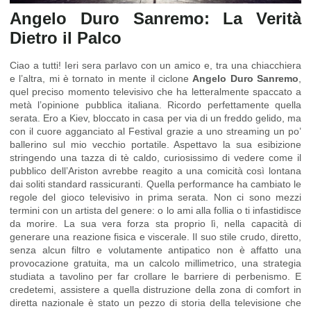
Angelo Duro Sanremo: La Verità
Dietro il Palco
Ciao a tutti! Ieri sera parlavo con un amico e, tra una chiacchiera
e l’altra, mi è tornato in mente il ciclone
Angelo Duro Sanremo
,
quel preciso momento televisivo che ha letteralmente spaccato a
metà l’opinione pubblica italiana. Ricordo perfettamente quella
serata. Ero a Kiev, bloccato in casa per via di un freddo gelido, ma
con il cuore agganciato al Festival grazie a uno streaming un po’
ballerino sul mio vecchio portatile. Aspettavo la sua esibizione
stringendo una tazza di tè caldo, curiosissimo di vedere come il
pubblico dell’Ariston avrebbe reagito a una comicità così lontana
dai soliti standard rassicuranti. Quella performance ha cambiato le
regole del gioco televisivo in prima serata. Non ci sono mezzi
termini con un artista del genere: o lo ami alla follia o ti infastidisce
da morire. La sua vera forza sta proprio lì, nella capacità di
generare una reazione fisica e viscerale. Il suo stile crudo, diretto,
senza alcun filtro e volutamente antipatico non è affatto una
provocazione gratuita, ma un calcolo millimetrico, una strategia
studiata a tavolino per far crollare le barriere di perbenismo. E
credetemi, assistere a quella distruzione della zona di comfort in
diretta nazionale è stato un pezzo di storia della televisione che