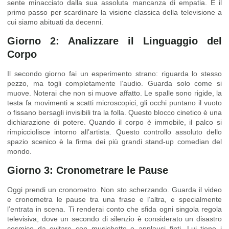
sente minacciato dalla sua assoluta mancanza di empatia. È il
primo passo per scardinare la visione classica della televisione a
cui siamo abituati da decenni.
Giorno 2: Analizzare il Linguaggio del
Corpo
Il secondo giorno fai un esperimento strano: riguarda lo stesso
pezzo, ma togli completamente l’audio. Guarda solo come si
muove. Noterai che non si muove affatto. Le spalle sono rigide, la
testa fa movimenti a scatti microscopici, gli occhi puntano il vuoto
o fissano bersagli invisibili tra la folla. Questo blocco cinetico è una
dichiarazione di potere. Quando il corpo è immobile, il palco si
rimpicciolisce intorno all’artista. Questo controllo assoluto dello
spazio scenico è la firma dei più grandi stand-up comedian del
mondo.
Giorno 3: Cronometrare le Pause
Oggi prendi un cronometro. Non sto scherzando. Guarda il video
e cronometra le pause tra una frase e l’altra, e specialmente
l’entrata in scena. Ti renderai conto che sfida ogni singola regola
televisiva, dove un secondo di silenzio è considerato un disastro
cosmico da evitare con musichette o applausi finti. Lui tiene i