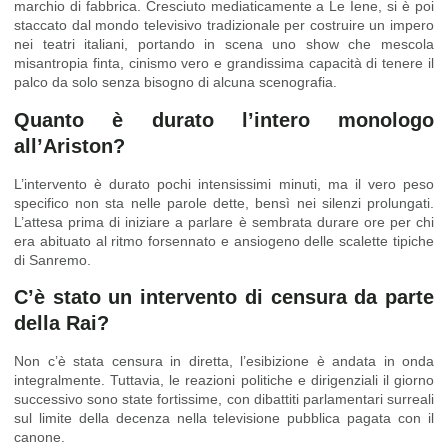
marchio di fabbrica. Cresciuto mediaticamente a Le Iene, si è poi
staccato dal mondo televisivo tradizionale per costruire un impero
nei teatri italiani, portando in scena uno show che mescola
misantropia finta, cinismo vero e grandissima capacità di tenere il
palco da solo senza bisogno di alcuna scenografia.
Quanto è durato l’intero monologo
all’Ariston?
L’intervento è durato pochi intensissimi minuti, ma il vero peso
specifico non sta nelle parole dette, bensì nei silenzi prolungati.
L’attesa prima di iniziare a parlare è sembrata durare ore per chi
era abituato al ritmo forsennato e ansiogeno delle scalette tipiche
di Sanremo.
C’è stato un intervento di censura da parte
della Rai?
Non c’è stata censura in diretta, l’esibizione è andata in onda
integralmente. Tuttavia, le reazioni politiche e dirigenziali il giorno
successivo sono state fortissime, con dibattiti parlamentari surreali
sul limite della decenza nella televisione pubblica pagata con il
canone.