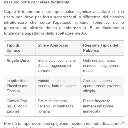
nessuno potrà cancellare facilmente.
Capire il fenomeno dietro quel palco significa accettare che la
risata non deve per forza accarezzarti. A differenza del classico
intrattenitore che cerca l’applauso ruffiano, l’obiettivo qui è
generare un silenzio denso e imbarazzato. È un ribaltamento
totale delle aspettative dello spettatore medio.
Tipo di
Stile e Approccio
Reazione Tipica del
Comico
Pubblico
Angelo Duro
Stand-up cinico, silenzi
Gelo iniziale, risate
dilatati, aggressività
nervose, indignazione
verbale
morale
Intrattenitore
Varietà, empatia,
Applausi a scena
Classico (es.
musica, battute leggere
aperta, rassicurazione,
Fiorello)
allegria
Comico Pop
Satira di costume,
Risate fragorose,
(es. Checco
canzoni, scorrettezza
immedesimazione
Zalone)
bonaria
immediata
Perché un approccio così spigoloso funziona in modo devastante?