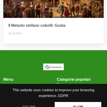
Il Metodo stefano cobolli: Guida
03.08.2026
Menu
Categorie popolari
Business
Informativa sulla privacy
Cronaca
This website uses cookies to improve your browsing
Condizioni generali
Scienza
Politica sui cookie
experience.
GDPR
Contatti
DECLINE
ALLOW