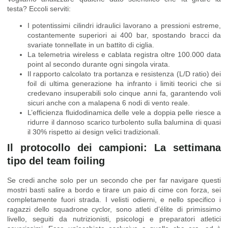
testa? Eccoli serviti:
I potentissimi cilindri idraulici lavorano a pressioni estreme,
costantemente superiori ai 400 bar, spostando bracci da
svariate tonnellate in un battito di ciglia.
La telemetria wireless e cablata registra oltre 100.000 data
point al secondo durante ogni singola virata.
Il rapporto calcolato tra portanza e resistenza (L/D ratio) dei
foil di ultima generazione ha infranto i limiti teorici che si
credevano insuperabili solo cinque anni fa, garantendo voli
sicuri anche con a malapena 6 nodi di vento reale.
L’efficienza fluidodinamica delle vele a doppia pelle riesce a
ridurre il dannoso scarico turbolento sulla balumina di quasi
il 30% rispetto ai design velici tradizionali.
Il protocollo dei campioni: La settimana
tipo del team foiling
Se credi anche solo per un secondo che per far navigare questi
mostri basti salire a bordo e tirare un paio di cime con forza, sei
completamente fuori strada. I velisti odierni, e nello specifico i
ragazzi dello squadrone cyclor, sono atleti d’élite di primissimo
livello, seguiti da nutrizionisti, psicologi e preparatori atletici