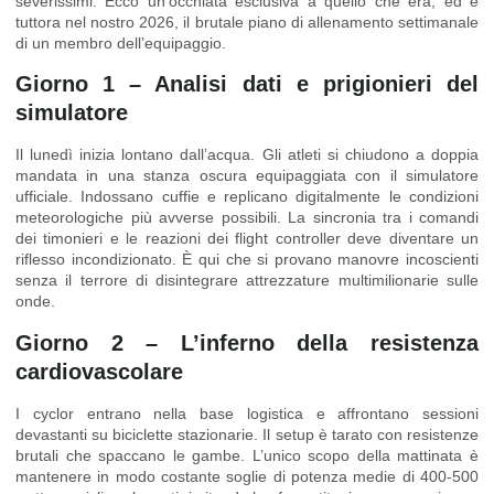
severissimi. Ecco un’occhiata esclusiva a quello che era, ed è
tuttora nel nostro 2026, il brutale piano di allenamento settimanale
di un membro dell’equipaggio.
Giorno 1 – Analisi dati e prigionieri del
simulatore
Il lunedì inizia lontano dall’acqua. Gli atleti si chiudono a doppia
mandata in una stanza oscura equipaggiata con il simulatore
ufficiale. Indossano cuffie e replicano digitalmente le condizioni
meteorologiche più avverse possibili. La sincronia tra i comandi
dei timonieri e le reazioni dei flight controller deve diventare un
riflesso incondizionato. È qui che si provano manovre incoscienti
senza il terrore di disintegrare attrezzature multimilionarie sulle
onde.
Giorno 2 – L’inferno della resistenza
cardiovascolare
I cyclor entrano nella base logistica e affrontano sessioni
devastanti su biciclette stazionarie. Il setup è tarato con resistenze
brutali che spaccano le gambe. L’unico scopo della mattinata è
mantenere in modo costante soglie di potenza medie di 400-500