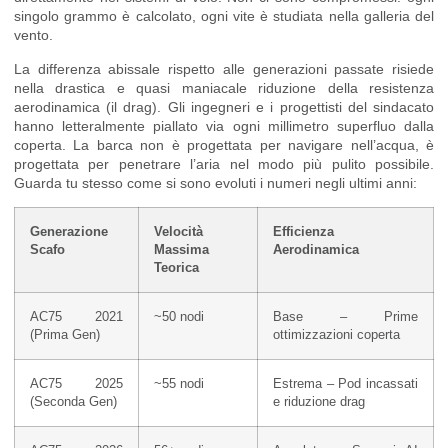
singolo grammo è calcolato, ogni vite è studiata nella galleria del
vento.
La differenza abissale rispetto alle generazioni passate risiede
nella drastica e quasi maniacale riduzione della resistenza
aerodinamica (il drag). Gli ingegneri e i progettisti del sindacato
hanno letteralmente piallato via ogni millimetro superfluo dalla
coperta. La barca non è progettata per navigare nell’acqua, è
progettata per penetrare l’aria nel modo più pulito possibile.
Guarda tu stesso come si sono evoluti i numeri negli ultimi anni:
Generazione
Velocità
Efficienza
Scafo
Massima
Aerodinamica
Teorica
AC75 2021
~50 nodi
Base – Prime
(Prima Gen)
ottimizzazioni coperta
AC75 2025
~55 nodi
Estrema – Pod incassati
(Seconda Gen)
e riduzione drag