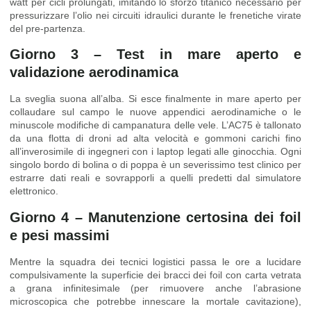
watt per cicli prolungati, imitando lo sforzo titanico necessario per
pressurizzare l’olio nei circuiti idraulici durante le frenetiche virate
del pre-partenza.
Giorno 3 – Test in mare aperto e
validazione aerodinamica
La sveglia suona all’alba. Si esce finalmente in mare aperto per
collaudare sul campo le nuove appendici aerodinamiche o le
minuscole modifiche di campanatura delle vele. L’AC75 è tallonato
da una flotta di droni ad alta velocità e gommoni carichi fino
all’inverosimile di ingegneri con i laptop legati alle ginocchia. Ogni
singolo bordo di bolina o di poppa è un severissimo test clinico per
estrarre dati reali e sovrapporli a quelli predetti dal simulatore
elettronico.
Giorno 4 – Manutenzione certosina dei foil
e pesi massimi
Mentre la squadra dei tecnici logistici passa le ore a lucidare
compulsivamente la superficie dei bracci dei foil con carta vetrata
a grana infinitesimale (per rimuovere anche l’abrasione
microscopica che potrebbe innescare la mortale cavitazione),