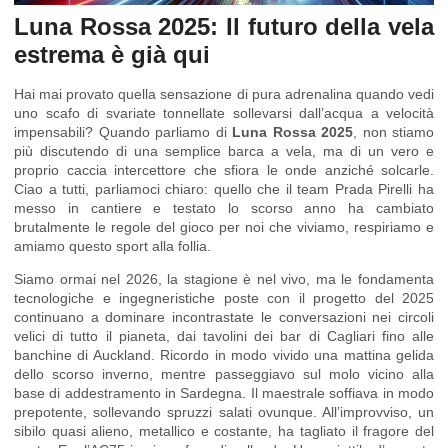
Luna Rossa 2025: Il futuro della vela
estrema è già qui
Hai mai provato quella sensazione di pura adrenalina quando vedi
uno scafo di svariate tonnellate sollevarsi dall’acqua a velocità
impensabili? Quando parliamo di
Luna Rossa 2025
, non stiamo
più discutendo di una semplice barca a vela, ma di un vero e
proprio caccia intercettore che sfiora le onde anziché solcarle.
Ciao a tutti, parliamoci chiaro: quello che il team Prada Pirelli ha
messo in cantiere e testato lo scorso anno ha cambiato
brutalmente le regole del gioco per noi che viviamo, respiriamo e
amiamo questo sport alla follia.
Siamo ormai nel 2026, la stagione è nel vivo, ma le fondamenta
tecnologiche e ingegneristiche poste con il progetto del 2025
continuano a dominare incontrastate le conversazioni nei circoli
velici di tutto il pianeta, dai tavolini dei bar di Cagliari fino alle
banchine di Auckland. Ricordo in modo vivido una mattina gelida
dello scorso inverno, mentre passeggiavo sul molo vicino alla
base di addestramento in Sardegna. Il maestrale soffiava in modo
prepotente, sollevando spruzzi salati ovunque. All’improvviso, un
sibilo quasi alieno, metallico e costante, ha tagliato il fragore del