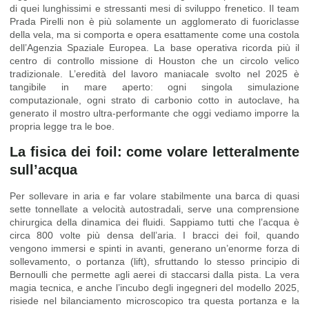
di quei lunghissimi e stressanti mesi di sviluppo frenetico. Il team
Prada Pirelli non è più solamente un agglomerato di fuoriclasse
della vela, ma si comporta e opera esattamente come una costola
dell’Agenzia Spaziale Europea. La base operativa ricorda più il
centro di controllo missione di Houston che un circolo velico
tradizionale. L’eredità del lavoro maniacale svolto nel 2025 è
tangibile in mare aperto: ogni singola simulazione
computazionale, ogni strato di carbonio cotto in autoclave, ha
generato il mostro ultra-performante che oggi vediamo imporre la
propria legge tra le boe.
La fisica dei foil: come volare letteralmente
sull’acqua
Per sollevare in aria e far volare stabilmente una barca di quasi
sette tonnellate a velocità autostradali, serve una comprensione
chirurgica della dinamica dei fluidi. Sappiamo tutti che l’acqua è
circa 800 volte più densa dell’aria. I bracci dei foil, quando
vengono immersi e spinti in avanti, generano un’enorme forza di
sollevamento, o portanza (lift), sfruttando lo stesso principio di
Bernoulli che permette agli aerei di staccarsi dalla pista. La vera
magia tecnica, e anche l’incubo degli ingegneri del modello 2025,
risiede nel bilanciamento microscopico tra questa portanza e la