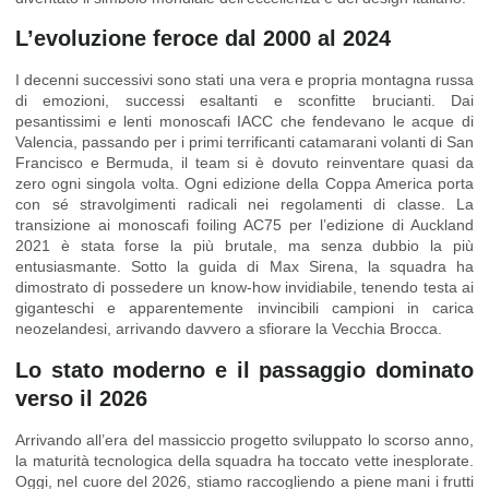
L’evoluzione feroce dal 2000 al 2024
I decenni successivi sono stati una vera e propria montagna russa
di emozioni, successi esaltanti e sconfitte brucianti. Dai
pesantissimi e lenti monoscafi IACC che fendevano le acque di
Valencia, passando per i primi terrificanti catamarani volanti di San
Francisco e Bermuda, il team si è dovuto reinventare quasi da
zero ogni singola volta. Ogni edizione della Coppa America porta
con sé stravolgimenti radicali nei regolamenti di classe. La
transizione ai monoscafi foiling AC75 per l’edizione di Auckland
2021 è stata forse la più brutale, ma senza dubbio la più
entusiasmante. Sotto la guida di Max Sirena, la squadra ha
dimostrato di possedere un know-how invidiabile, tenendo testa ai
giganteschi e apparentemente invincibili campioni in carica
neozelandesi, arrivando davvero a sfiorare la Vecchia Brocca.
Lo stato moderno e il passaggio dominato
verso il 2026
Arrivando all’era del massiccio progetto sviluppato lo scorso anno,
la maturità tecnologica della squadra ha toccato vette inesplorate.
Oggi, nel cuore del 2026, stiamo raccogliendo a piene mani i frutti