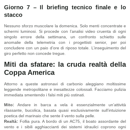
Giorno 7 – Il briefing tecnico finale e lo
stacco
Nessuno sforzo muscolare la domenica. Solo menti concentrate e
schermi luminosi. Si procede con l’analisi video cruenta di ogni
singolo errore della settimana, un confronto schietto sulle
anomalie della telemetria con i progettisti senior, per poi
concludere con un paio d’ore di riposo totale. L’inseguimento del
giro perfetto non concede tregue.
Miti da sfatare: la cruda realtà della
Coppa America
Attorno a queste astronavi di carbonio aleggiano moltissime
leggende metropolitane e inesattezze colossali. Facciamo pulizia
immediata smentendo i falsi miti più ostinati.
Mito:
Andare in barca a vela è essenzialmente un’attività
rilassante, bucolica, basata quasi esclusivamente sull’intuizione
poetica del marinaio che sente il vento sulla pelle.
Realtà:
Follia pura. A bordo di un AC75, il boato assordante del
vento e i sibili agghiaccianti dei sistemi idraulici coprono ogni