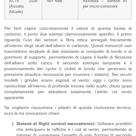
AC75 2026
56+ nodi
Assoluta – Sensori AI
(Assetto
per micro-correzioni
Attuale)
Per farti capire concretamente il valore di questa bestia di
carbonio, ti porto due esempi clamorosamente specifici. Il primo
riguarda l’uso dei sensori a fibra ottica annegati fisicamente
all’interno degli strati dell’albero in carbonio. Questi minuscoli cavi
trasmettono terabyte di dati istantanei ai computer di bordo e ai
gommoni di supporto, permettendo di capire il livello di flessione
dell’albero sotto carico. Il secondo esempio lampante è il
posizionamento dei cyclor (i ciclisti di bordo che generano la
pressione idraulica necessaria per muovere i sistemi). Nei vecchi
modelli i grinder erano esposti al vento; oggi i cyclor sono
rannicchiati all’interno di profonde trincee nello scafo, chiusi quasi
completamente per abbattere totalmente l’attrito col vento
apparente.
Se vogliamo riassumere i pilastri di questa rivoluzione tecnica,
ecco le tre innovazioni chiavi:
Sistemi di flight control meccatronici:
Software predittivi
che anticipano le raffiche e i cali di vento, permettendo ai
trimmer di correggere l’assetto di volo frazioni di secondo