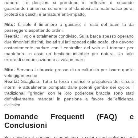
rumore. Le decisioni si prendono in millesimi di secondo
guardando numeri su schermi e affidandosi alla matematica pura,
protetti da caschi e armature anti-impatto.
Mito:
È solo il timoniere a guidare; il resto del team fa da
passeggero aspettando ordini.
Realtà:
Il volo è totalmente condiviso. Sulla barca spesso operano
due timonieri distinti, isolati sui lati opposti dello scafo, che devono
costantemente parlare con i controller del volo e i trimmer per
mantenere in asse un bestione instabile per natura. Un solo
errore di comunicazione e si vola in mare.
Mito:
Servono le braccia grosse di un culturista per issare quelle
vele gigantesche.
Realtà:
Sbagliato. Tutta la forza motrice e propulsiva dei circuiti
interni è attualmente pompata dalle potenti gambe dei cyclor. I
tradizionali “grinder” con le loro poderose braccia sono stati
definitivamente mandati in pensione a favore dell’efficienza
ciclistica.
Domande Frequenti (FAQ) e
Conclusioni
Per chiudere il cerchio, rispondiamo a colpi di mitragliatrice ad