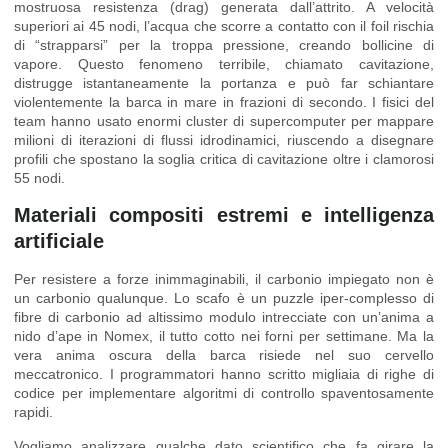
mostruosa resistenza (drag) generata dall’attrito. A velocità
superiori ai 45 nodi, l’acqua che scorre a contatto con il foil rischia
di “strapparsi” per la troppa pressione, creando bollicine di
vapore. Questo fenomeno terribile, chiamato cavitazione,
distrugge istantaneamente la portanza e può far schiantare
violentemente la barca in mare in frazioni di secondo. I fisici del
team hanno usato enormi cluster di supercomputer per mappare
milioni di iterazioni di flussi idrodinamici, riuscendo a disegnare
profili che spostano la soglia critica di cavitazione oltre i clamorosi
55 nodi.
Materiali compositi estremi e intelligenza
artificiale
Per resistere a forze inimmaginabili, il carbonio impiegato non è
un carbonio qualunque. Lo scafo è un puzzle iper-complesso di
fibre di carbonio ad altissimo modulo intrecciate con un’anima a
nido d’ape in Nomex, il tutto cotto nei forni per settimane. Ma la
vera anima oscura della barca risiede nel suo cervello
meccatronico. I programmatori hanno scritto migliaia di righe di
codice per implementare algoritmi di controllo spaventosamente
rapidi.
Vogliamo analizzare qualche dato scientifico che fa girare la