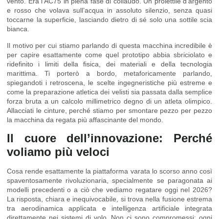
vento. Era l’AC75 in piena fase di collaudo. Un proiettile d’argento
e rosso che volava sull’acqua in assoluto silenzio, senza quasi
toccarne la superficie, lasciando dietro di sé solo una sottile scia
bianca.
Il motivo per cui stiamo parlando di questa macchina incredibile è
per capire esattamente come quel prototipo abbia sbriciolato e
ridefinito i limiti della fisica, dei materiali e della tecnologia
marittima. Ti porterò a bordo, metaforicamente parlando,
spiegandoti i retroscena, le scelte ingegneristiche più estreme e
come la preparazione atletica dei velisti sia passata dalla semplice
forza bruta a un calcolo millimetrico degno di un atleta olimpico.
Allacciati le cinture, perché stiamo per smontare pezzo per pezzo
la macchina da regata più affascinante del mondo.
Il cuore dell’innovazione: Perché
voliamo più veloci
Cosa rende esattamente la piattaforma varata lo scorso anno così
spaventosamente rivoluzionaria, specialmente se paragonata ai
modelli precedenti o a ciò che vediamo regatare oggi nel 2026?
La risposta, chiara e inequivocabile, si trova nella fusione estrema
tra aerodinamica applicata e intelligenza artificiale integrata
direttamente nei sistemi di volo. Non ci sono compromessi: ogni