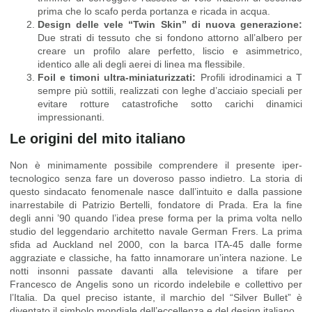
prima che lo scafo perda portanza e ricada in acqua.
Design delle vele “Twin Skin” di nuova generazione:
Due strati di tessuto che si fondono attorno all’albero per
creare un profilo alare perfetto, liscio e asimmetrico,
identico alle ali degli aerei di linea ma flessibile.
Foil e timoni ultra-miniaturizzati:
Profili idrodinamici a T
sempre più sottili, realizzati con leghe d’acciaio speciali per
evitare rotture catastrofiche sotto carichi dinamici
impressionanti.
Le origini del mito italiano
Non è minimamente possibile comprendere il presente iper-
tecnologico senza fare un doveroso passo indietro. La storia di
questo sindacato fenomenale nasce dall’intuito e dalla passione
inarrestabile di Patrizio Bertelli, fondatore di Prada. Era la fine
degli anni ’90 quando l’idea prese forma per la prima volta nello
studio del leggendario architetto navale German Frers. La prima
sfida ad Auckland nel 2000, con la barca ITA-45 dalle forme
aggraziate e classiche, ha fatto innamorare un’intera nazione. Le
notti insonni passate davanti alla televisione a tifare per
Francesco de Angelis sono un ricordo indelebile e collettivo per
l’Italia. Da quel preciso istante, il marchio del “Silver Bullet” è
diventato il simbolo mondiale dell’eccellenza e del design italiano.