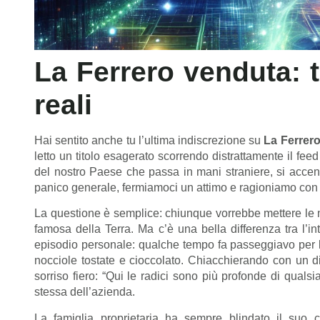
La Ferrero venduta: t
reali
Hai sentito anche tu l’ultima indiscrezione su
La Ferrer
letto un titolo esagerato scorrendo distrattamente il feed
del nostro Paese che passa in mani straniere, si accen
panico generale, fermiamoci un attimo e ragioniamo con luc
La questione è semplice: chiunque vorrebbe mettere le 
famosa della Terra. Ma c’è una bella differenza tra l’int
episodio personale: qualche tempo fa passeggiavo per le 
nocciole tostate e cioccolato. Chiacchierando con un d
sorriso fiero: “Qui le radici sono più profonde di qualsia
stessa dell’azienda.
La famiglia proprietaria ha sempre blindato il suo c