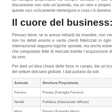
discussione non solo un’azienda, ma un vero e propri
queste voci ciclicamente riemergono e cosa c’è davvero sul
Il cuore del business:
Pensaci bene: se tu avessi miliardi da investire, non ce
non ha debiti enormi e vanta clienti fidelizzati in og
internazionali seguono logiche spietate, ma anche estre
che conquistare fette di mercato tramite l’acquisizione 
da zero.
Per darti un’idea chiara delle forze in campo, dai un’occ
del settore dolciario globale. I dati parlano da soli.
Azienda
Struttura Proprietaria
Ferrero
Privata (Famiglia Ferrero)
Nestlé
Pubblica (Azionariato diffuso)
Mars
Privata (Famiglia Mars)