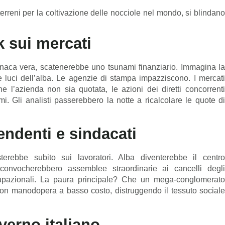
rreni per la coltivazione delle nocciole nel mondo, si blindan
 sui mercati
onaca vera, scatenerebbe uno tsunami finanziario. Immagina la
e luci dell’alba. Le agenzie di stampa impazziscono. I mercati
 l’azienda non sia quotata, le azioni dei diretti concorrenti
mi. Gli analisti passerebbero la notte a ricalcolare le quote di
endenti e sindacati
sterebbe subito sui lavoratori. Alba diventerebbe il centro
i convocherebbero assemblee straordinarie ai cancelli degli
occupazionali. La paura principale? Che un mega-conglomerato
con manodopera a basso costo, distruggendo il tessuto sociale
verno italiano