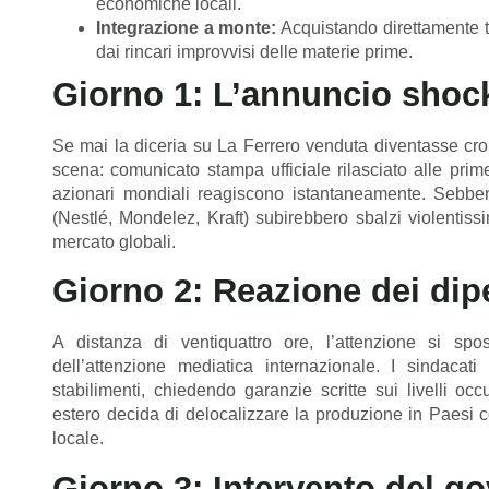
economiche locali.
Integrazione a monte:
Acquistando direttamente te
dai rincari improvvisi delle materie prime.
Giorno 1: L’annuncio shock
Se mai la diceria su La Ferrero venduta diventasse cr
scena: comunicato stampa ufficiale rilasciato alle prim
azionari mondiali reagiscono istantaneamente. Sebbene
(Nestlé, Mondelez, Kraft) subirebbero sbalzi violentissi
mercato globali.
Giorno 2: Reazione dei dip
A distanza di ventiquattro ore, l’attenzione si spo
dell’attenzione mediatica internazionale. I sindacat
stabilimenti, chiedendo garanzie scritte sui livelli 
estero decida di delocalizzare la produzione in Paesi 
locale.
Giorno 3: Intervento del go