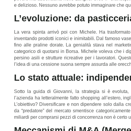
e delizioso. Nessuno avrebbe potuto immaginare che que
L’evoluzione: da pasticceri
La vera spinta arrivò poi con Michele. Ha trasformato 
inventando prodotti iconici e inimitabili. Dal famoso vas
fino alle praline dorate. La genialità stava nel marketi
categorico di quotarsi in Borsa. Michele voleva che i di
persino asili e strutture ricreative per i lavoratori. Qu
l’idea di una cessione suona sempre assurda alle orecchi
Lo stato attuale: indipend
Sotto la guida di Giovanni, la strategia si è evoluta,
l’azienda ha letteralmente fatto shopping all’estero, in
L’obiettivo? Diversificare e non dipendere solo dalla c
da “predatore” del mercato smentisce categoricamente 
miliardi per comprarsi pezzi di concorrenza non è certo u
Meccanismi di M&A (Merger