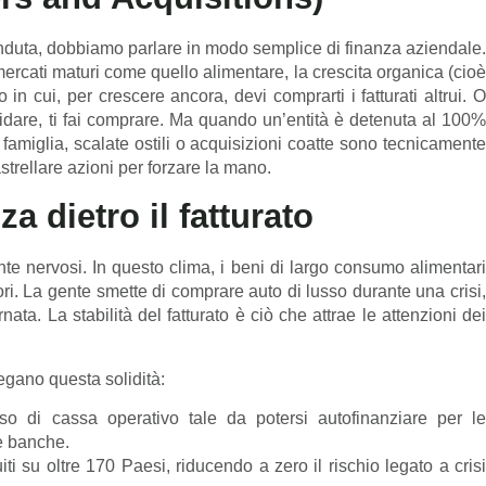
enduta, dobbiamo parlare in modo semplice di finanza aziendale.
mercati maturi come quello alimentare, la crescita organica (cioè
o in cui, per crescere ancora, devi comprarti i fatturati altrui. O
iquidare, ti fai comprare. Ma quando un’entità è detenuta al 100%
amiglia, scalate ostili o acquisizioni coatte sono tecnicamente
strellare azioni per forzare la mano.
za dietro il fatturato
te nervosi. In questo clima, i beni di largo consumo alimentari
tori. La gente smette di comprare auto di lusso durante una crisi,
ata. La stabilità del fatturato è ciò che attrae le attenzioni dei
iegano questa solidità:
o di cassa operativo tale da potersi autofinanziare per l
le banche.
uiti su oltre 170 Paesi, riducendo a zero il rischio legato a cris