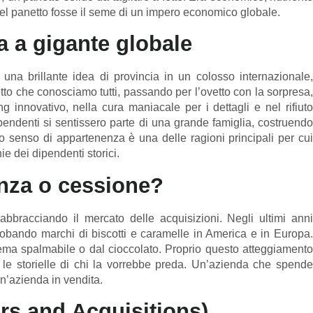
l panetto fosse il seme di un impero economico globale.
a a gigante globale
una brillante idea di provincia in un colosso internazionale,
etto che conosciamo tutti, passando per l’ovetto con la sorpresa,
ng innovativo, nella cura maniacale per i dettagli e nel rifiuto
pendenti si sentissero parte di una grande famiglia, costruendo
esto senso di appartenenza è una delle ragioni principali per cui
e dei dipendenti storici.
enza o cessione?
 abbracciando il mercato delle acquisizioni. Negli ultimi anni
globando marchi di biscotti e caramelle in America e in Europa.
rema spalmabile o dal cioccolato. Proprio questo atteggiamento
le storielle di chi la vorrebbe preda. Un’azienda che spende
n’azienda in vendita.
s and Acquisitions)