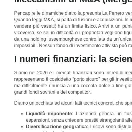
Per capire le dinamiche dietro la presunta La Ferrero v
Quando leggi M&A, si parla di fusioni e acquisizioni. In 
vendere più vasetti) ha un limite fisico. Arrivi a un punt
viceversa, se sei in difficoltà o i proprietari vogliono l
da una holding lussemburghese controllata da un’unica f
impossibili. Nessun fondo di investimento attivista può ra
I numeri finanziari: la scien
Siamo nel 2026 e i mercati finanziari sono incredibilmen
rappresentano il cosiddetto “porto sicuro” per gli investi
ma difficilmente rinuncia a una coccola dolce a fine giorn
grandi fondi sovrani e dei competitor.
Diamo un’occhiata ad alcuni fatti tecnici concreti che sp
Liquidità imponente:
L’azienda genera un fluss
espansioni, senza chiedere prestiti strangolanti al
Diversificazione geografica:
I ricavi sono distrib