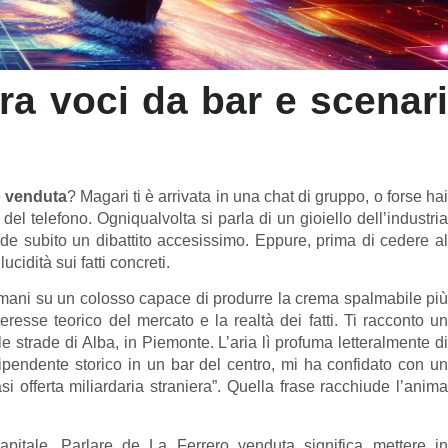
ra voci da bar e scenari
o venduta
? Magari ti è arrivata in una chat di gruppo, o forse ha
 del telefono. Ogniqualvolta si parla di un gioiello dell’industria
de subito un dibattito accesissimo. Eppure, prima di cedere al
idità sui fatti concreti.
mani su un colosso capace di produrre la crema spalmabile più
eresse teorico del mercato e la realtà dei fatti. Ti racconto un
strade di Alba, in Piemonte. L’aria lì profuma letteralmente di
ipendente storico in un bar del centro, mi ha confidato con un
si offerta miliardaria straniera”. Quella frase racchiude l’anima
apitale. Parlare de La Ferrero venduta significa mettere in