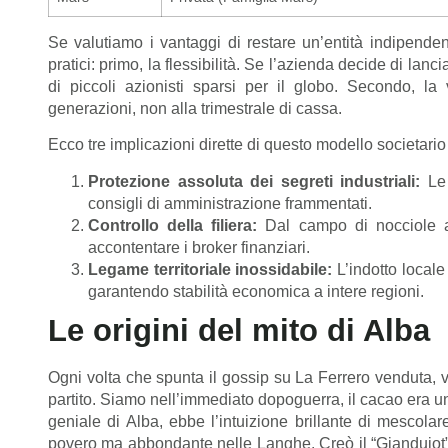
Se valutiamo i vantaggi di restare un’entità indipende
pratici: primo, la flessibilità. Se l’azienda decide di la
di piccoli azionisti sparsi per il globo. Secondo, l
generazioni, non alla trimestrale di cassa.
Ecco tre implicazioni dirette di questo modello societario
Protezione assoluta dei segreti industriali:
Le 
consigli di amministrazione frammentati.
Controllo della filiera:
Dal campo di nocciole al 
accontentare i broker finanziari.
Legame territoriale inossidabile:
L’indotto locale
garantendo stabilità economica a intere regioni.
Le origini del mito di Alba
Ogni volta che spunta il gossip su La Ferrero venduta, v
partito. Siamo nell’immediato dopoguerra, il cacao era un
geniale di Alba, ebbe l’intuizione brillante di mescola
povero ma abbondante nelle Langhe. Creò il “Giandujot”, 