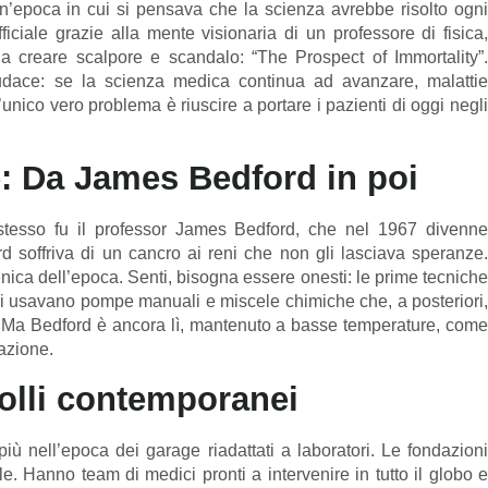
un’epoca in cui si pensava che la scienza avrebbe risolto ogni
ciale grazie alla mente visionaria di un professore di fisica,
 a creare scalpore e scandalo: “The Prospect of Immortality”.
udace: se la scienza medica continua ad avanzare, malattie
unico vero problema è riuscire a portare i pazienti di oggi negli
e: Da James Bedford in poi
 stesso fu il professor James Bedford, che nel 1967 divenne
d soffriva di un cancro ai reni che non gli lasciava speranze.
enica dell’epoca. Senti, bisogna essere onesti: le prime tecniche
 Si usavano pompe manuali e miscele chimiche che, a posteriori,
. Ma Bedford è ancora lì, mantenuto a basse temperature, come
azione.
ocolli contemporanei
 nell’epoca dei garage riadattati a laboratori. Le fondazioni
e. Hanno team di medici pronti a intervenire in tutto il globo e