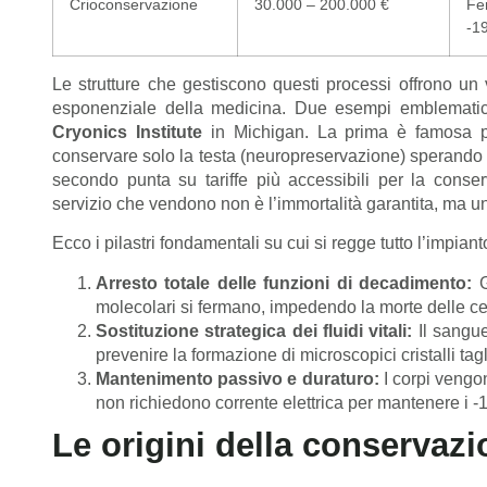
Crioconservazione
30.000 – 200.000 €
Fe
-1
Le strutture che gestiscono questi processi offrono un 
esponenziale della medicina. Due esempi emblemati
Cryonics Institute
in Michigan. La prima è famosa per 
conservare solo la testa (neuropreservazione) sperando 
secondo punta su tariffe più accessibili per la conser
servizio che vendono non è l’immortalità garantita, ma un «
Ecco i pilastri fondamentali su cui si regge tutto l’impiant
Arresto totale delle funzioni di decadimento:
G
molecolari si fermano, impedendo la morte delle cel
Sostituzione strategica dei fluidi vitali:
Il sangue
prevenire la formazione di microscopici cristalli tagl
Mantenimento passivo e duraturo:
I corpi vengon
non richiedono corrente elettrica per mantenere i -
Le origini della conservaz