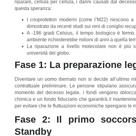
riparare, cellula per cellula, i danni causati dal decesso
questa speranza:
I crioprotettori moderni (come l’M22) riescono a 
dimostrato da recenti studi sui reni di coniglio recup
A -196 gradi Celsius, il tempo biologico è ferm
ambiente richiederebbe milioni di anni a quella te
La riparazione a livello molecolare non è più so
università del globo.
Fase 1: La preparazione leg
Diventare un uomo ibernato non si decide all’ultimo 
contrattuale preliminare. Le persone stipulano assicurazi
momento del decesso legale, i fondi vengono sbloccati
chimica e un fondo fiduciario che garantirà il mantenime
per evitare che le fluttuazioni economiche spengano le 
Fase 2: Il primo soccor
Standby