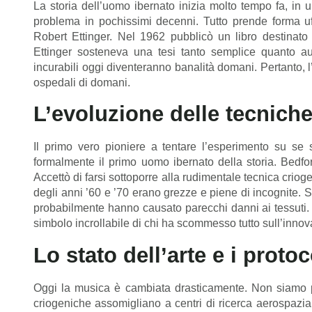
La storia dell’uomo ibernato inizia molto tempo fa, in 
problema in pochissimi decenni. Tutto prende forma uffi
Robert Ettinger. Nel 1962 pubblicò un libro destinato
Ettinger sosteneva una tesi tanto semplice quanto a
incurabili oggi diventeranno banalità domani. Pertanto, l’
ospedali di domani.
L’evoluzione delle tecnich
Il primo vero pioniere a tentare l’esperimento su se
formalmente il primo uomo ibernato della storia. Bedfor
Accettò di farsi sottoporre alla rudimentale tecnica criog
degli anni ’60 e ’70 erano grezze e piene di incognite.
probabilmente hanno causato parecchi danni ai tessuti
simbolo incrollabile di chi ha scommesso tutto sull’innov
Lo stato dell’arte e i prot
Oggi la musica è cambiata drasticamente. Non siamo più
criogeniche assomigliano a centri di ricerca aerospazial