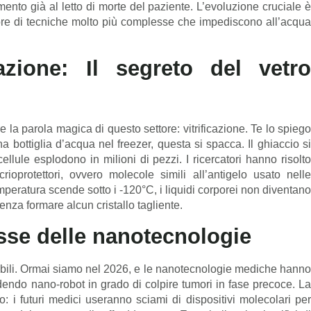
mento già al letto di morte del paziente. L’evoluzione cruciale è
re di tecniche molto più complesse che impediscono all’acqua
azione: Il segreto del vetro
la parola magica di questo settore: vitrificazione. Te lo spiego
 bottiglia d’acqua nel freezer, questa si spacca. Il ghiaccio si
llule esplodono in milioni di pezzi. I ricercatori hanno risolto
oprotettori, ovvero molecole simili all’antigelo usato nelle
peratura scende sotto i -120°C, i liquidi corporei non diventano
enza formare alcun cristallo tagliente.
esse delle nanotecnologie
ersibili. Ormai siamo nel 2026, e le nanotecnologie mediche hanno
edendo nano-robot in grado di colpire tumori in fase precoce. La
o: i futuri medici useranno sciami di dispositivi molecolari per