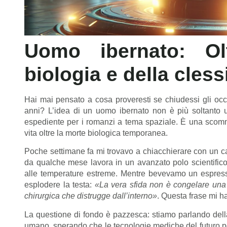
Uomo ibernato: Olt
biologia e della cles
Hai mai pensato a cosa proveresti se chiudessi gli occ
anni? L’idea di un uomo ibernato non è più soltanto u
espediente per i romanzi a tema spaziale. È una scommes
vita oltre la morte biologica temporanea.
Poche settimane fa mi trovavo a chiacchierare con un car
da qualche mese lavora in un avanzato polo scientifico 
alle temperature estreme. Mentre bevevamo un espresso 
esplodere la testa:
«La vera sfida non è congelare una 
chirurgica che distrugge dall’interno»
. Questa frase mi ha
La questione di fondo è pazzesca: stiamo parlando della
umano, sperando che le tecnologie mediche del futuro p