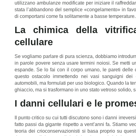
utilizzano ambulanze modificate per iniziare il raffredda
stata l’abbandono del semplice «congelamento» in favo
di comportarsi come fa solitamente a basse temperature.
La chimica della vitrific
cellulare
Se vogliamo parlare di pura scienza, dobbiamo introdurre 
in parole povere senza usare termini noiosi. Se metti una
espande. Se lo fai con il corpo umano, le pareti delle ce
questo ostacolo immettendo nei vasi sanguigni dei cri
automobili, ma formulati per uso biologico. Quando la tem
ghiaccio, ma si trasformano in uno stato vetroso solido, s
I danni cellulari e le prom
Il punto critico su cui tutti discutono sono i danni irrev
fatto passi da gigante rispetto a vent’anni fa. Stiamo v
teoria dei crioconservazionisti si basa proprio su quest