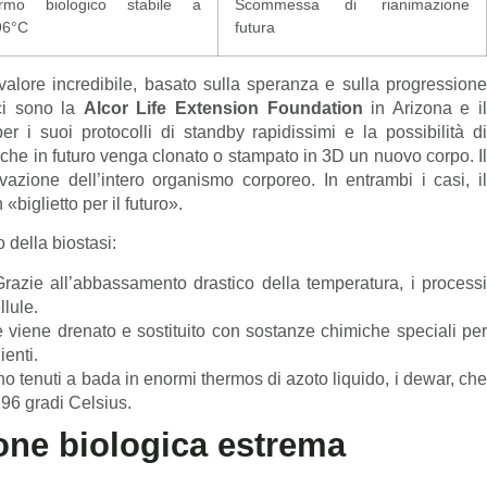
rmo biologico stabile a
Scommessa di rianimazione
96°C
futura
valore incredibile, basato sulla speranza e sulla progressione
ci sono la
Alcor Life Extension Foundation
in Arizona e i
i suoi protocolli di standby rapidissimi e la possibilità d
che in futuro venga clonato o stampato in 3D un nuovo corpo. Il
vazione dell’intero organismo corporeo. In entrambi i casi, il
biglietto per il futuro».
o della biostasi:
razie all’abbassamento drastico della temperatura, i process
lule.
 viene drenato e sostituito con sostanze chimiche speciali pe
ienti.
o tenuti a bada in enormi thermos di azoto liquido, i dewar, che
196 gradi Celsius.
ione biologica estrema