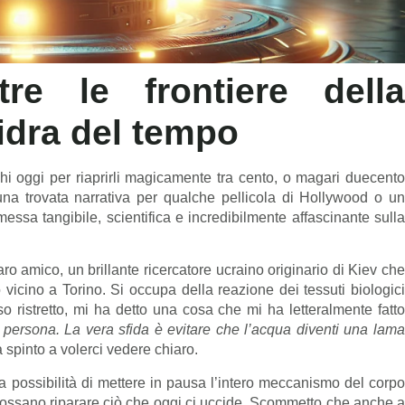
re le frontiere della
sidra del tempo
hi oggi per riaprirli magicamente tra cento, o magari duecento
na trovata narrativa per qualche pellicola di Hollywood o un
sa tangibile, scientifica e incredibilmente affascinante sulla
o amico, un brillante ricercatore ucraino originario di Kiev che
vicino a Torino. Si occupa della reazione dei tessuti biologici
ristretto, mi ha detto una cosa che mi ha letteralmente fatto
persona. La vera sfida è evitare che l’acqua diventi una lam
 spinto a volerci vedere chiaro.
 possibilità di mettere in pausa l’intero meccanismo del corpo
ossano riparare ciò che oggi ci uccide. Scommetto che anche a