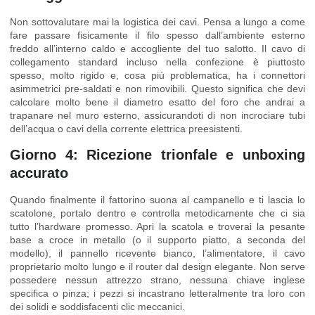
Non sottovalutare mai la logistica dei cavi. Pensa a lungo a come
fare passare fisicamente il filo spesso dall’ambiente esterno
freddo all’interno caldo e accogliente del tuo salotto. Il cavo di
collegamento standard incluso nella confezione è piuttosto
spesso, molto rigido e, cosa più problematica, ha i connettori
asimmetrici pre-saldati e non rimovibili. Questo significa che devi
calcolare molto bene il diametro esatto del foro che andrai a
trapanare nel muro esterno, assicurandoti di non incrociare tubi
dell’acqua o cavi della corrente elettrica preesistenti.
Giorno 4: Ricezione trionfale e unboxing
accurato
Quando finalmente il fattorino suona al campanello e ti lascia lo
scatolone, portalo dentro e controlla metodicamente che ci sia
tutto l’hardware promesso. Apri la scatola e troverai la pesante
base a croce in metallo (o il supporto piatto, a seconda del
modello), il pannello ricevente bianco, l’alimentatore, il cavo
proprietario molto lungo e il router dal design elegante. Non serve
possedere nessun attrezzo strano, nessuna chiave inglese
specifica o pinza; i pezzi si incastrano letteralmente tra loro con
dei solidi e soddisfacenti clic meccanici.