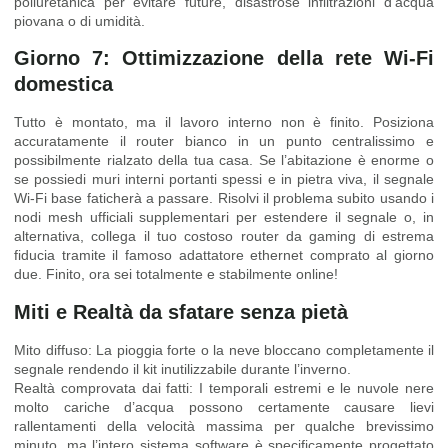
poliuretanica per evitare future, disastrose infiltrazioni d’acqua
piovana o di umidità.
Giorno 7: Ottimizzazione della rete Wi-Fi
domestica
Tutto è montato, ma il lavoro interno non è finito. Posiziona
accuratamente il router bianco in un punto centralissimo e
possibilmente rialzato della tua casa. Se l’abitazione è enorme o
se possiedi muri interni portanti spessi e in pietra viva, il segnale
Wi-Fi base faticherà a passare. Risolvi il problema subito usando i
nodi mesh ufficiali supplementari per estendere il segnale o, in
alternativa, collega il tuo costoso router da gaming di estrema
fiducia tramite il famoso adattatore ethernet comprato al giorno
due. Finito, ora sei totalmente e stabilmente online!
Miti e Realtà da sfatare senza pietà
Mito diffuso: La pioggia forte o la neve bloccano completamente il
segnale rendendo il kit inutilizzabile durante l’inverno.
Realtà comprovata dai fatti: I temporali estremi e le nuvole nere
molto cariche d’acqua possono certamente causare lievi
rallentamenti della velocità massima per qualche brevissimo
minuto, ma l’intero sistema software è specificamente progettato