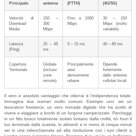
Principale
antenna
(FTTH)
(4G/5G)
Velocità di
150 –
Fino a 1000
30 – 150
Download
300
Mbps
Mbps (molto
Media
Mbps
variabile)
Latenza
25 – 45
5 – 15 ms
40 – 80 ms
(Ping)
ms
Copertura
Globale
Principalmente
Dipende
Territoriale
(incluse
aree
fortemente
zone
densamente
dalle antenne
remote)
urbane
cellulari locali
Il vero e assoluto vantaggio che otterrai è l’indipendenza totale.
Immagina due scenari molto comuni. Esempio uno: sei un
lavoratore freelance, un vero nomade digitale che ha scelto di
vivere e viaggiare a bordo di un furgone camperizzato. Parcheggi
in un fitto bosco totalmente isolato lontano dalla civiltà, tiri fuori il
tuo terminale dalla scatola, lo alimenti e in meno di cinque minuti
sei in una videochiamata ad alta risoluzione con i tuoi clienti a
Londra senza il minimo blocco. Esempio due: vivi in un bellissimo