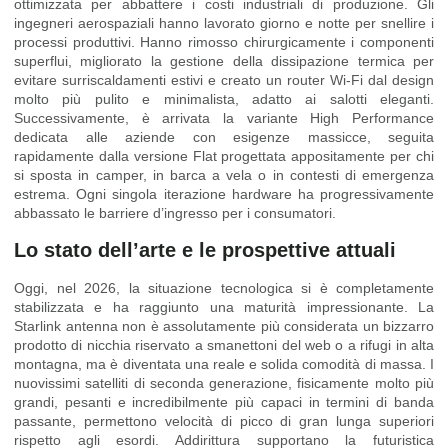
ottimizzata per abbattere i costi industriali di produzione. Gli
ingegneri aerospaziali hanno lavorato giorno e notte per snellire i
processi produttivi. Hanno rimosso chirurgicamente i componenti
superflui, migliorato la gestione della dissipazione termica per
evitare surriscaldamenti estivi e creato un router Wi-Fi dal design
molto più pulito e minimalista, adatto ai salotti eleganti.
Successivamente, è arrivata la variante High Performance
dedicata alle aziende con esigenze massicce, seguita
rapidamente dalla versione Flat progettata appositamente per chi
si sposta in camper, in barca a vela o in contesti di emergenza
estrema. Ogni singola iterazione hardware ha progressivamente
abbassato le barriere d’ingresso per i consumatori.
Lo stato dell’arte e le prospettive attuali
Oggi, nel 2026, la situazione tecnologica si è completamente
stabilizzata e ha raggiunto una maturità impressionante. La
Starlink antenna non è assolutamente più considerata un bizzarro
prodotto di nicchia riservato a smanettoni del web o a rifugi in alta
montagna, ma è diventata una reale e solida comodità di massa. I
nuovissimi satelliti di seconda generazione, fisicamente molto più
grandi, pesanti e incredibilmente più capaci in termini di banda
passante, permettono velocità di picco di gran lunga superiori
rispetto agli esordi. Addirittura supportano la futuristica