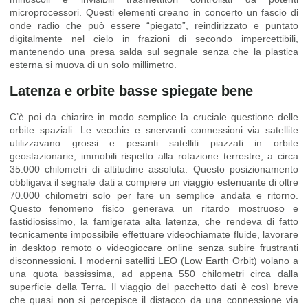
microprocessori. Questi elementi creano in concerto un fascio di
onde radio che può essere “piegato”, reindirizzato e puntato
digitalmente nel cielo in frazioni di secondo impercettibili,
mantenendo una presa salda sul segnale senza che la plastica
esterna si muova di un solo millimetro.
Latenza e orbite basse spiegate bene
C’è poi da chiarire in modo semplice la cruciale questione delle
orbite spaziali. Le vecchie e snervanti connessioni via satellite
utilizzavano grossi e pesanti satelliti piazzati in orbite
geostazionarie, immobili rispetto alla rotazione terrestre, a circa
35.000 chilometri di altitudine assoluta. Questo posizionamento
obbligava il segnale dati a compiere un viaggio estenuante di oltre
70.000 chilometri solo per fare un semplice andata e ritorno.
Questo fenomeno fisico generava un ritardo mostruoso e
fastidiosissimo, la famigerata alta latenza, che rendeva di fatto
tecnicamente impossibile effettuare videochiamate fluide, lavorare
in desktop remoto o videogiocare online senza subire frustranti
disconnessioni. I moderni satelliti LEO (Low Earth Orbit) volano a
una quota bassissima, ad appena 550 chilometri circa dalla
superficie della Terra. Il viaggio del pacchetto dati è così breve
che quasi non si percepisce il distacco da una connessione via