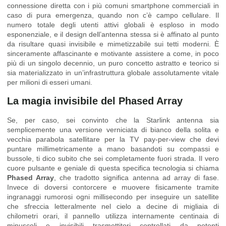
connessione diretta con i più comuni smartphone commerciali in
caso di pura emergenza, quando non c’è campo cellulare. Il
numero totale degli utenti attivi globali è esploso in modo
esponenziale, e il design dell’antenna stessa si è affinato al punto
da risultare quasi invisibile e mimetizzabile sui tetti moderni. È
sinceramente affascinante e motivante assistere a come, in poco
più di un singolo decennio, un puro concetto astratto e teorico si
sia materializzato in un’infrastruttura globale assolutamente vitale
per milioni di esseri umani.
La magia invisibile del Phased Array
Se, per caso, sei convinto che la Starlink antenna sia
semplicemente una versione verniciata di bianco della solita e
vecchia parabola satellitare per la TV pay-per-view che devi
puntare millimetricamente a mano basandoti su compassi e
bussole, ti dico subito che sei completamente fuori strada. Il vero
cuore pulsante e geniale di questa specifica tecnologia si chiama
Phased Array
, che tradotto significa antenna ad array di fase.
Invece di doversi contorcere e muovere fisicamente tramite
ingranaggi rumorosi ogni millisecondo per inseguire un satellite
che sfreccia letteralmente nel cielo a decine di migliaia di
chilometri orari, il pannello utilizza internamente centinaia di
minuscoli e invisibili trasmettitori controllati da potenti