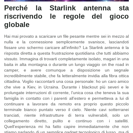
Perché la Starlink antenna sta
riscrivendo le regole del gioco
globale
Hai mai provato a scaricare un file pesante mentre sei in mezzo al
nulla e la connessione semplicemente svanisce, lasciandoti
fissare uno schermo caricare all’infinito? La Starlink antenna è la
risposta diretta a questa frustrazione quotidiana che tutti abbiamo
vissuto. Immagina di trovarti completamente isolato, magari in una
baita in alta montagna o durante un lungo viaggio on the road in
camper, e avere comunque a disposizione un segnale
incredibilmente stabile, che fa letteralmente invidia alla fibra ottica
cittadina. Voglio raccontarti una cosa personale: ho un caro amico
che vive a Kiev, in Ucraina. Durante i blackout più severi e le
prolungate interruzioni di corrente, l’unica cosa che teneva la sua
famiglia in contatto con i parenti all’estero e permetteva a lui di
continuare a lavorare da remoto era proprio questo piccolo
terminale bianco puntato verso il cielo. Niente cavi sotterranei
tranciati, niente infrastrutture di terra vulnerabili, solo un
collegamento diretto, pulito e continuo con i satelliti.
Quell’esperienza mi ha fatto capire immediatamente che non
stiamo parlando di un semplice gadget tecnologico di lusso, ma di