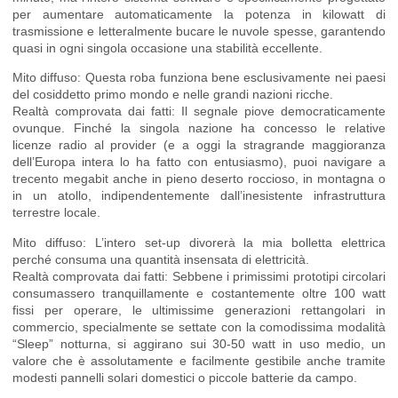
per aumentare automaticamente la potenza in kilowatt di
trasmissione e letteralmente bucare le nuvole spesse, garantendo
quasi in ogni singola occasione una stabilità eccellente.
Mito diffuso: Questa roba funziona bene esclusivamente nei paesi
del cosiddetto primo mondo e nelle grandi nazioni ricche.
Realtà comprovata dai fatti: Il segnale piove democraticamente
ovunque. Finché la singola nazione ha concesso le relative
licenze radio al provider (e a oggi la stragrande maggioranza
dell’Europa intera lo ha fatto con entusiasmo), puoi navigare a
trecento megabit anche in pieno deserto roccioso, in montagna o
in un atollo, indipendentemente dall’inesistente infrastruttura
terrestre locale.
Mito diffuso: L’intero set-up divorerà la mia bolletta elettrica
perché consuma una quantità insensata di elettricità.
Realtà comprovata dai fatti: Sebbene i primissimi prototipi circolari
consumassero tranquillamente e costantemente oltre 100 watt
fissi per operare, le ultimissime generazioni rettangolari in
commercio, specialmente se settate con la comodissima modalità
“Sleep” notturna, si aggirano sui 30-50 watt in uso medio, un
valore che è assolutamente e facilmente gestibile anche tramite
modesti pannelli solari domestici o piccole batterie da campo.