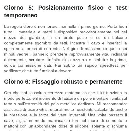
Giorno 5: Posizionamento fisico e test
temporaneo
La regola d’oro è non forare mai nulla il primo giorno. Porta fuori
tutto il materiale e metti il dispositivo provvisoriamente nel bel
mezzo del giardino, in un prato pulito o su un balcone
completamente sgombro da tetti. Incastra il cavo e inserisci la
spina nella presa di corrente. Nel giro di massimo cinque o sei
minuti vedrai il pannello prendere improvvisamente vita, inclinarsi
dolcemente, scrutare l’infinito cielo azzurro e stabilire la prima,
solida connessione dati. Fai subito un rapido speedtest per
verificare che tutto funzioni a dovere.
Giorno 6: Fissaggio robusto e permanente
Ora che hai l’assoluta certezza matematica che il kit funziona in
modo perfetto, è il momento di faticare un po’ e montare l’unità sul
tetto o sull’estremità del palo metallico dedicato. Mi raccomando:
assicurati di usare viti strutturali molto resistenti, calcolando anche
la pressione e la forza dei venti invernali. Una volta passato il
cavo, sigilla in modo maniacale i fori nel muro di cemento o
mattoni con un’abbondante dose di silicone isolante o schiuma