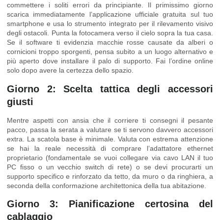
commettere i soliti errori da principiante. Il primissimo giorno
scarica immediatamente l’applicazione ufficiale gratuita sul tuo
smartphone e usa lo strumento integrato per il rilevamento visivo
degli ostacoli. Punta la fotocamera verso il cielo sopra la tua casa.
Se il software ti evidenzia macchie rosse causate da alberi o
cornicioni troppo sporgenti, pensa subito a un luogo alternativo e
più aperto dove installare il palo di supporto. Fai l’ordine online
solo dopo avere la certezza dello spazio.
Giorno 2: Scelta tattica degli accessori
giusti
Mentre aspetti con ansia che il corriere ti consegni il pesante
pacco, passa la serata a valutare se ti servono davvero accessori
extra. La scatola base è minimale. Valuta con estrema attenzione
se hai la reale necessità di comprare l’adattatore ethernet
proprietario (fondamentale se vuoi collegare via cavo LAN il tuo
PC fisso o un vecchio switch di rete) o se devi procurarti un
supporto specifico e rinforzato da tetto, da muro o da ringhiera, a
seconda della conformazione architettonica della tua abitazione.
Giorno 3: Pianificazione certosina del
cablaggio