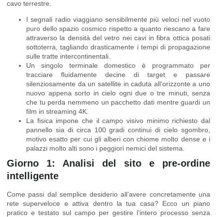
cavo terrestre.
I segnali radio viaggiano sensibilmente più veloci nel vuoto
puro dello spazio cosmico rispetto a quanto riescano a fare
attraverso la densità del vetro nei cavi in fibra ottica posati
sottoterra, tagliando drasticamente i tempi di propagazione
sulle tratte intercontinentali.
Un singolo terminale domestico è programmato per
tracciare fluidamente decine di target e passare
silenziosamente da un satellite in caduta all’orizzonte a uno
nuovo appena sorto in cielo ogni due o tre minuti, senza
che tu perda nemmeno un pacchetto dati mentre guardi un
film in streaming 4K.
La fisica impone che il campo visivo minimo richiesto dal
pannello sia di circa 100 gradi continui di cielo sgombro,
motivo esatto per cui gli alberi con chiome molto dense e i
palazzi molto alti sono i peggiori nemici del sistema.
Giorno 1: Analisi del sito e pre-ordine
intelligente
Come passi dal semplice desiderio all’avere concretamente una
rete superveloce e attiva dentro la tua casa? Ecco un piano
pratico e testato sul campo per gestire l’intero processo senza