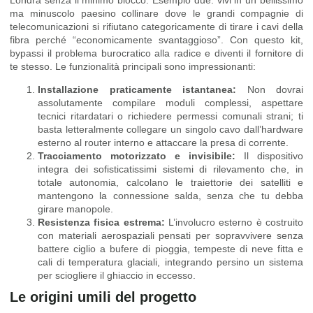
ma minuscolo paesino collinare dove le grandi compagnie di
telecomunicazioni si rifiutano categoricamente di tirare i cavi della
fibra perché “economicamente svantaggioso”. Con questo kit,
bypassi il problema burocratico alla radice e diventi il fornitore di
te stesso. Le funzionalità principali sono impressionanti:
Installazione praticamente istantanea:
Non dovrai
assolutamente compilare moduli complessi, aspettare
tecnici ritardatari o richiedere permessi comunali strani; ti
basta letteralmente collegare un singolo cavo dall’hardware
esterno al router interno e attaccare la presa di corrente.
Tracciamento motorizzato e invisibile:
Il dispositivo
integra dei sofisticatissimi sistemi di rilevamento che, in
totale autonomia, calcolano le traiettorie dei satelliti e
mantengono la connessione salda, senza che tu debba
girare manopole.
Resistenza fisica estrema:
L’involucro esterno è costruito
con materiali aerospaziali pensati per sopravvivere senza
battere ciglio a bufere di pioggia, tempeste di neve fitta e
cali di temperatura glaciali, integrando persino un sistema
per sciogliere il ghiaccio in eccesso.
Le origini umili del progetto