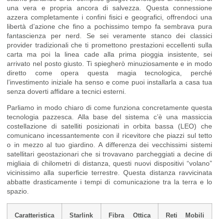
una vera e propria ancora di salvezza. Questa connessione
azzera completamente i confini fisici e geografici, offrendoci una
libertà d’azione che fino a pochissimo tempo fa sembrava pura
fantascienza per nerd. Se sei veramente stanco dei classici
provider tradizionali che ti promettono prestazioni eccellenti sulla
carta ma poi la linea cade alla prima pioggia insistente, sei
arrivato nel posto giusto. Ti spiegherò minuziosamente e in modo
diretto come opera questa magia tecnologica, perché
l’investimento iniziale ha senso e come puoi installarla a casa tua
senza doverti affidare a tecnici esterni.
Parliamo in modo chiaro di come funziona concretamente questa
tecnologia pazzesca. Alla base del sistema c’è una massiccia
costellazione di satelliti posizionati in orbita bassa (LEO) che
comunicano incessantemente con il ricevitore che piazzi sul tetto
o in mezzo al tuo giardino. A differenza dei vecchissimi sistemi
satellitari geostazionari che si trovavano parcheggiati a decine di
migliaia di chilometri di distanza, questi nuovi dispositivi “volano”
vicinissimo alla superficie terrestre. Questa distanza ravvicinata
abbatte drasticamente i tempi di comunicazione tra la terra e lo
spazio.
Caratteristica
Starlink
Fibra Ottica
Reti Mobili