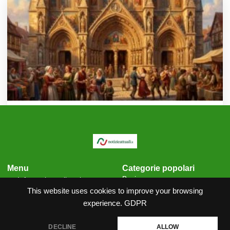
La storia della chiesa nazionale
06.08.2026
Menu
Categorie popolari
Business
Informativa sulla privacy
Cronaca
Condizioni generali
This website uses cookies to improve your browsing
Scienza
Politica sui cookie
experience.
GDPR
Contatti
DECLINE
ALLOW