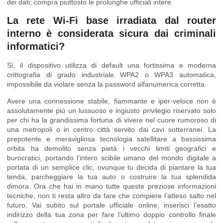
dei dati; compra piuttosto le prolunghe ufficiali intere.
La rete Wi-Fi base irradiata dal router
interno è considerata sicura dai criminali
informatici?
Sì, il dispositivo utilizza di default una fortissima e moderna
crittografia di grado industriale WPA2 o WPA3 automatica,
impossibile da violare senza la password alfanumerica corretta.
Avere una connessione stabile, fiammante e iper-veloce non è
assolutamente più un lussuoso e ingiusto privilegio riservato solo
per chi ha la grandissima fortuna di vivere nel cuore rumoroso di
una metropoli o in centro città servito dai cavi sotterranei. La
prepotente e meravigliosa tecnologia satellitare a bassissima
orbita ha demolito senza pietà i vecchi limiti geografici e
burocratici, portando l’intero scibile umano del mondo digitale a
portata di un semplice clic, ovunque tu decida di piantare la tua
tenda, parcheggiare la tua auto o costruire la tua splendida
dimora. Ora che hai in mano tutte queste preziose informazioni
tecniche, non ti resta altro da fare che compiere l’atteso salto nel
futuro. Vai subito sul portale ufficiale online, inserisci l’esatto
indirizzo della tua zona per fare l’ultimo doppio controllo finale