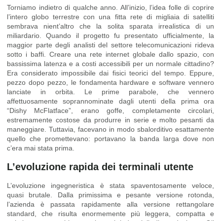
Torniamo indietro di qualche anno. All’inizio, l’idea folle di coprire
l’intero globo terrestre con una fitta rete di migliaia di satelliti
sembrava nient’altro che la solita sparata irrealistica di un
miliardario. Quando il progetto fu presentato ufficialmente, la
maggior parte degli analisti del settore telecomunicazioni rideva
sotto i baffi. Creare una rete internet globale dallo spazio, con
bassissima latenza e a costi accessibili per un normale cittadino?
Era considerato impossibile dai fisici teorici del tempo. Eppure,
pezzo dopo pezzo, le fondamenta hardware e software vennero
lanciate in orbita. Le prime parabole, che vennero
affettuosamente soprannominate dagli utenti della prima ora
“Dishy McFlatface”, erano goffe, completamente circolari,
estremamente costose da produrre in serie e molto pesanti da
maneggiare. Tuttavia, facevano in modo sbalorditivo esattamente
quello che promettevano: portavano la banda larga dove non
c’era mai stata prima.
L’evoluzione rapida dei terminali utente
L’evoluzione ingegneristica è stata spaventosamente veloce,
quasi brutale. Dalla primissima e pesante versione rotonda,
l’azienda è passata rapidamente alla versione rettangolare
standard, che risulta enormemente più leggera, compatta e