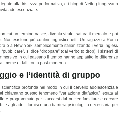
legate alla tristezza performativa, e i blog di Netlog fungevano
ività adolescenziale.
on cui un termine nasce, diventa virale, satura il mercato e poi
. Non esistono più confini linguistici netti. Un ragazzo a Roma
ra o a New York, semplicemente italianizzando i verbi inglesi.
e “pubblicare”, si dice “droppare” (dal verbo to drop). I sistemi di
mmersive in cui passano il tempo hanno appiattito le differenze
ai meme e dall’ironia post-moderna.
gio e l’identità di gruppo
scientifica profonda nel modo in cui il cervello adolescenziale
uisti chiamano questo fenomeno “variazione diafasica” legata al
ello è programmato per staccarsi dal nucleo familiare e cercare
le agli adulti fornisce una barriera psicologica necessaria per
.