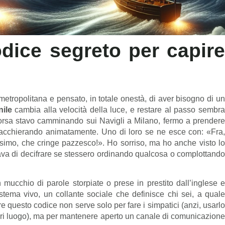
odice segreto per capire
etropolitana e pensato, in totale onestà, di aver bisogno di un
nile
cambia alla velocità della luce, e restare al passo sembr
scorsa stavo camminando sui Navigli a Milano, fermo a prendere
iacchierando animatamente. Uno di loro se ne esce con: «Fra,
ssimo, che cringe pazzesco!». Ho sorriso, ma ho anche visto lo
cava di decifrare se stessero ordinando qualcosa o complottando
 mucchio di parole storpiate o prese in prestito dall’inglese e
stema vivo, un collante sociale che definisce chi sei, a quale
ire questo codice non serve solo per fare i simpatici (anzi, usarlo
uori luogo), ma per mantenere aperto un canale di comunicazione