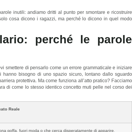
arole inutili: andiamo dritti al punto per smontare e ricostruire
 solo cosa dicono i ragazzi, ma perché lo dicono in quel modo
lario: perché le parole
evi smettere di pensarlo come un errore grammaticale e iniziare
ani hanno bisogno di uno spazio sicuro, lontano dallo sguardo
o barriera protettiva. Ma come funziona all’atto pratico? Facciamo
ra di come lo stesso identico concetto muti pelle nel corso dei
icato Reale
na goffa, fuori moda o che cerca disperatamente di apparire.