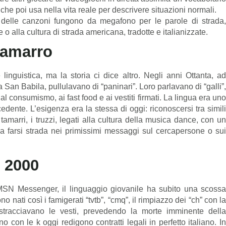
) che poi usa nella vita reale per descrivere situazioni normali.
 delle canzoni fungono da megafono per le parole di strada
o alla cultura di strada americana, tradotte e italianizzate.
 tamarro
linguistica, ma la storia ci dice altro. Negli anni Ottanta, ad
 San Babila, pullulavano di “paninari”. Loro parlavano di “galli”,
 al consumismo, ai fast food e ai vestiti firmati. La lingua era uno
dente. L’esigenza era la stessa di oggi: riconoscersi tra simili
 tamarri, i truzzi, legati alla cultura della musica dance, con un
 a farsi strada nei primissimi messaggi sul cercapersone o sui
i 2000
SN Messenger, il linguaggio giovanile ha subito una scossa
o nati così i famigerati “tvtb”, “cmq”, il rimpiazzo dei “ch” con la
 si stracciavano le vesti, prevedendo la morte imminente della
con le k oggi redigono contratti legali in perfetto italiano. In