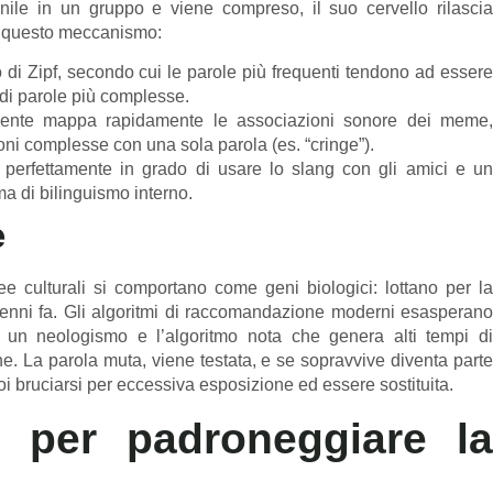
ile in un gruppo e viene compreso, il suo cervello rilascia
ro questo meccanismo:
 di Zipf, secondo cui le parole più frequenti tendono ad essere
ce di parole più complesse.
cente mappa rapidamente le associazioni sonore dei meme
ni complesse con una sola parola (es. “cringe”).
perfettamente in grado di usare lo slang con gli amici e u
ma di bilinguismo interno.
e
ee culturali si comportano come geni biologici: lottano per la
cenni fa. Gli algoritmi di raccomandazione moderni esasperano
a un neologismo e l’algoritmo nota che genera alti tempi di
ne. La parola muta, viene testata, e se sopravvive diventa parte
oi bruciarsi per eccessiva esposizione ed essere sostituita.
i per padroneggiare la