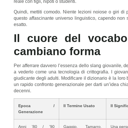
reale con figli, nipoti o studenti.
Quindi, mettiti comodo. Niente lezioni noiose o giri di p
questo affascinante universo linguistico, capendo non
esatto.
Il cuore del vocabo
cambiano forma
Per afferrare davvero l’essenza dello slang giovanile, d
a vederlo come una tecnologia di crittografia. I giov
giudicante degli adulti. Modificare il dizionario è la lor
un rapido confronto generazionale per darti un’idea chia
decenni.
Epoca /
Il Termine Usato
Il Signif
Generazione
Anni ’80 / ’90
Gaggio, Tamarro,
Una perso