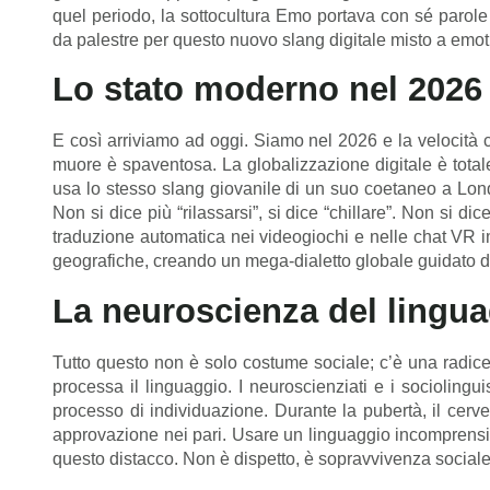
quel periodo, la sottocultura Emo portava con sé parole 
da palestre per questo nuovo slang digitale misto a emot
Lo stato moderno nel 2026
E così arriviamo ad oggi. Siamo nel 2026 e la velocità c
muore è spaventosa. La globalizzazione digitale è totale
usa lo stesso slang giovanile di un suo coetaneo a Lond
Non si dice più “rilassarsi”, si dice “chillare”. Non si dic
traduzione automatica nei videogiochi e nelle chat VR i
geografiche, creando un mega-dialetto globale guidato d
La neuroscienza del linguag
Tutto questo non è solo costume sociale; c’è una radice 
processa il linguaggio. I neuroscienziati e i socioling
processo di individuazione. Durante la pubertà, il cerv
approvazione nei pari. Usare un linguaggio incomprensibi
questo distacco. Non è dispetto, è sopravvivenza sociale