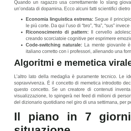
Quando un ragazzo usa correttamente lo slang giovan
un’ondata di dopamina. Ecco alcuni fatti scientifici diet
Economia linguistica estrema:
Segue il principio
le più corte. Da qui l’uso di “bro”, “fra”, “sus” inve
Riconoscimento di pattern:
Il cervello adoles
creando scorciatoie cognitive per esprimere emozio
Code-switching naturale:
La mente giovanile è 
italiano corretto con i professori, allenando una for
Algoritmi e memetica viral
L’altro lato della medaglia è puramente tecnico. Le id
sopravvivenza. È il concetto di memetica introdotto de
questo concetto. Se un creatore di contenuti invent
visualizzazione, lo spingerà nei feed di milioni di perso
del dizionario quotidiano nel giro di una settimana, per p
Il piano in 7 giorn
situazione