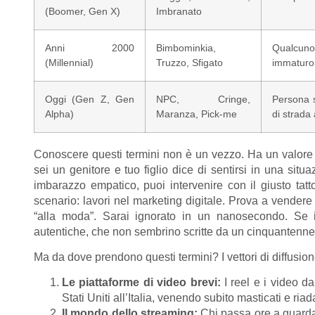
(Boomer, Gen X)
Imbranato
Anni 2000
Bimbominkia,
Qualcuno
(Millennial)
Truzzo, Sfigato
immaturo 
Oggi (Gen Z, Gen
NPC, Cringe,
Persona s
Alpha)
Maranza, Pick-me
di strada
Conoscere questi termini non è un vezzo. Ha un valore 
sei un genitore e tuo figlio dice di sentirsi in una situ
imbarazzo empatico, puoi intervenire con il giusto tat
scenario: lavori nel marketing digitale. Prova a vende
“alla moda”. Sarai ignorato in un nanosecondo. Se in
autentiche, che non sembrino scritte da un cinquantenne i
Ma da dove prendono questi termini? I vettori di diffusion
Le piattaforme di video brevi:
I reel e i video d
Stati Uniti all’Italia, venendo subito masticati e riada
Il mondo dello streaming:
Chi passa ore a guardar