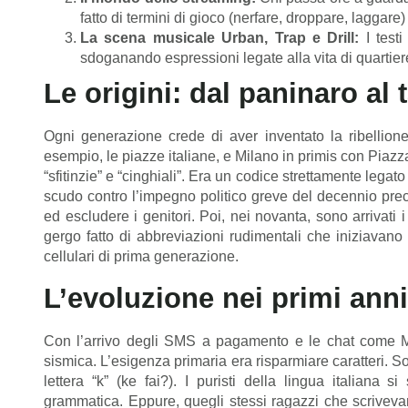
fatto di termini di gioco (nerfare, droppare, laggare
La scena musicale Urban, Trap e Drill:
I testi
sdoganando espressioni legate alla vita di quartiere 
Le origini: dal paninaro al
Ogni generazione crede di aver inventato la ribellione 
esempio, le piazze italiane, e Milano in primis con Piazza
“sfitinzie” e “cinghiali”. Era un codice strettamente legato
scudo contro l’impegno politico greve del decennio prece
ed escludere i genitori. Poi, nei novanta, sono arrivati i
gergo fatto di abbreviazioni rudimentali che iniziavano
cellulari di prima generazione.
L’evoluzione nei primi ann
Con l’arrivo degli SMS a pagamento e le chat come M
sismica. L’esigenza primaria era risparmiare caratteri. Son
lettera “k” (ke fai?). I puristi della lingua italiana
grammatica. Eppure, quegli stessi ragazzi che scrivevano 