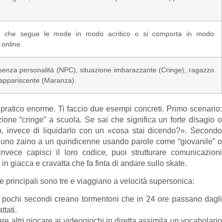
 che segue le mode in modo acritico o si comporta in modo
online.
enza personalità (NPC), situazione imbarazzante (Cringe), ragazzo
 appariscente (Maranza).
pratico enorme. Ti faccio due esempi concreti. Primo scenario:
azione “cringe” a scuola. Se sai che significa un forte disagio o
to, invece di liquidarlo con un «cosa stai dicendo?». Secondo
re uno zaino a un quindicenne usando parole come “giovanile” o
vece capisci il loro codice, puoi strutturare comunicazioni
n giacca e cravatta che fa finta di andare sullo skate.
e principali sono tre e viaggiano a velocità supersonica:
a pochi secondi creano tormentoni che in 24 ore passano dagl
ttati.
e altri giocare ai videogiochi in diretta assimila un vocabolari