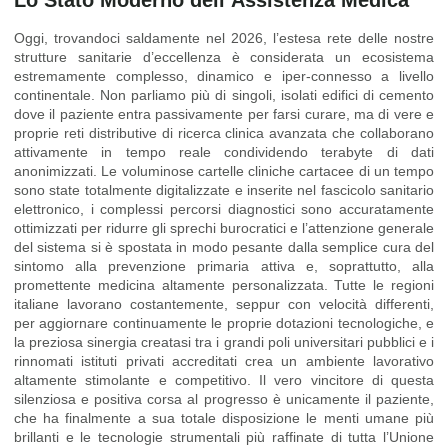
Oggi, trovandoci saldamente nel 2026, l’estesa rete delle nostre
strutture sanitarie d’eccellenza è considerata un ecosistema
estremamente complesso, dinamico e iper-connesso a livello
continentale. Non parliamo più di singoli, isolati edifici di cemento
dove il paziente entra passivamente per farsi curare, ma di vere e
proprie reti distributive di ricerca clinica avanzata che collaborano
attivamente in tempo reale condividendo terabyte di dati
anonimizzati. Le voluminose cartelle cliniche cartacee di un tempo
sono state totalmente digitalizzate e inserite nel fascicolo sanitario
elettronico, i complessi percorsi diagnostici sono accuratamente
ottimizzati per ridurre gli sprechi burocratici e l’attenzione generale
del sistema si è spostata in modo pesante dalla semplice cura del
sintomo alla prevenzione primaria attiva e, soprattutto, alla
promettente medicina altamente personalizzata. Tutte le regioni
italiane lavorano costantemente, seppur con velocità differenti,
per aggiornare continuamente le proprie dotazioni tecnologiche, e
la preziosa sinergia creatasi tra i grandi poli universitari pubblici e i
rinnomati istituti privati accreditati crea un ambiente lavorativo
altamente stimolante e competitivo. Il vero vincitore di questa
silenziosa e positiva corsa al progresso è unicamente il paziente,
che ha finalmente a sua totale disposizione le menti umane più
brillanti e le tecnologie strumentali più raffinate di tutta l’Unione