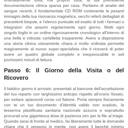
documentazione clinica sparsa per casa. Parliamo di analisi del
sangue recenti, il fondamentale CD ROM contenente le pesanti
immagini della tua risonanza magnetica, vecchi referti dettagliati di
precedenti biopsie, e l’elenco puntuale ed esatto di tutti i farmaci o
integratori che assumi regolarmente ogni giorno. Metti ogni
singolo foglio in un ordine rigorosamente cronologico all’interno di
una bella e robusta cartelletta trasparente. Avere a disposizione
una storia clinica visivamente chiara e molto ordinata permette
magicamente al nuovo super-specialista che ti riceverà di poter
avere un quadro globale completo e inequivocabile in soli
pochissimi minuti di lettura.
Passo 6: Il Giorno della Visita o del
Ricovero
Il fatidico giorno è arrivato: presentati al bancone dell’accettazione
del tuo reparto con larghissimo anticipo rispetto all’orario fissato,
per evitare spiacevoli corse col fiatone. Porta sempre fisicamente
con te un tuo documento d’identità valido non scaduto, la
tesserina plastificata sanitaria nazionale azzurra e soprattutto
procurati una gigantesca dose di pazienza zen per le file al triage.
Quando sarai di fronte al medico, fai liberamente tutte le domande
chiare che ti vengono in mente, non avere il benché minimo