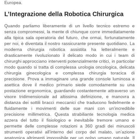
Europea.
L’Integrazione della Robotica Chirurgica
Quando parliamo liberamente di un livello tecnico estremo e
senza compromessi, la mente di chiunque corre immediatamente
alla tipica sala operatoria del futuro, che ormai, fortunatamente
per noi, è diventata il nostro rassicurante presente quotidiano. La
moderna chirurgia robotica assistita ha letteralmente e
drasticamente rivoluzionato il delicato modo in cui i team di
chirurghi approcciano interventi potenzialmente critici, in particolar
modo quando si tratta di complessa urologia oncologica, delicata
chirurgia ginecologica e complessa chirurgia toracica di
precisione. Prova a immaginare una grande console luminosa e
asettica dove il medico primario siede comodamente su una
postazione ergonomica, guardando costantemente attraverso un
visore tridimensionale ad altissima definizione, e manovra a
distanza dei sottili bracci meccanici che traducono fedelmente e
fluidamente i movimenti delle sue mani con un’incredibile
precisione millimetrica. Questa strabiliante tecnologia medica
azzera del tutto il fisiologico e inevitabile tremore umano e
permette delle complesse rotazioni a 360 gradi dei minuscoli
strumenti operativi all’interno del corpo del malato, un’azione
anatomica altrimenti impossibile per un polso umano naturale. Il