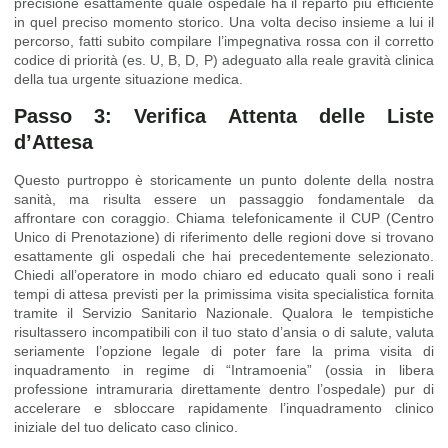
precisione esattamente quale ospedale ha il reparto più efficiente
in quel preciso momento storico. Una volta deciso insieme a lui il
percorso, fatti subito compilare l’impegnativa rossa con il corretto
codice di priorità (es. U, B, D, P) adeguato alla reale gravità clinica
della tua urgente situazione medica.
Passo 3: Verifica Attenta delle Liste
d’Attesa
Questo purtroppo è storicamente un punto dolente della nostra
sanità, ma risulta essere un passaggio fondamentale da
affrontare con coraggio. Chiama telefonicamente il CUP (Centro
Unico di Prenotazione) di riferimento delle regioni dove si trovano
esattamente gli ospedali che hai precedentemente selezionato.
Chiedi all’operatore in modo chiaro ed educato quali sono i reali
tempi di attesa previsti per la primissima visita specialistica fornita
tramite il Servizio Sanitario Nazionale. Qualora le tempistiche
risultassero incompatibili con il tuo stato d’ansia o di salute, valuta
seriamente l’opzione legale di poter fare la prima visita di
inquadramento in regime di “Intramoenia” (ossia in libera
professione intramuraria direttamente dentro l’ospedale) pur di
accelerare e sbloccare rapidamente l’inquadramento clinico
iniziale del tuo delicato caso clinico.