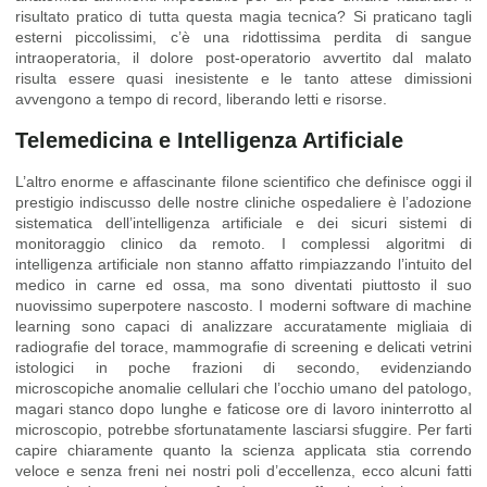
risultato pratico di tutta questa magia tecnica? Si praticano tagli
esterni piccolissimi, c’è una ridottissima perdita di sangue
intraoperatoria, il dolore post-operatorio avvertito dal malato
risulta essere quasi inesistente e le tanto attese dimissioni
avvengono a tempo di record, liberando letti e risorse.
Telemedicina e Intelligenza Artificiale
L’altro enorme e affascinante filone scientifico che definisce oggi il
prestigio indiscusso delle nostre cliniche ospedaliere è l’adozione
sistematica dell’intelligenza artificiale e dei sicuri sistemi di
monitoraggio clinico da remoto. I complessi algoritmi di
intelligenza artificiale non stanno affatto rimpiazzando l’intuito del
medico in carne ed ossa, ma sono diventati piuttosto il suo
nuovissimo superpotere nascosto. I moderni software di machine
learning sono capaci di analizzare accuratamente migliaia di
radiografie del torace, mammografie di screening e delicati vetrini
istologici in poche frazioni di secondo, evidenziando
microscopiche anomalie cellulari che l’occhio umano del patologo,
magari stanco dopo lunghe e faticose ore di lavoro ininterrotto al
microscopio, potrebbe sfortunatamente lasciarsi sfuggire. Per farti
capire chiaramente quanto la scienza applicata stia correndo
veloce e senza freni nei nostri poli d’eccellenza, ecco alcuni fatti