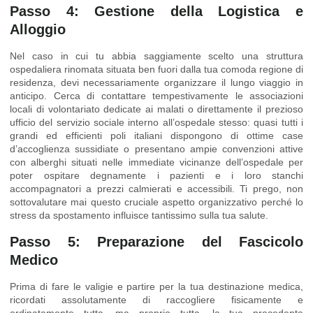
Passo 4: Gestione della Logistica e
Alloggio
Nel caso in cui tu abbia saggiamente scelto una struttura
ospedaliera rinomata situata ben fuori dalla tua comoda regione di
residenza, devi necessariamente organizzare il lungo viaggio in
anticipo. Cerca di contattare tempestivamente le associazioni
locali di volontariato dedicate ai malati o direttamente il prezioso
ufficio del servizio sociale interno all’ospedale stesso: quasi tutti i
grandi ed efficienti poli italiani dispongono di ottime case
d’accoglienza sussidiate o presentano ampie convenzioni attive
con alberghi situati nelle immediate vicinanze dell’ospedale per
poter ospitare degnamente i pazienti e i loro stanchi
accompagnatori a prezzi calmierati e accessibili. Ti prego, non
sottovalutare mai questo cruciale aspetto organizzativo perché lo
stress da spostamento influisce tantissimo sulla tua salute.
Passo 5: Preparazione del Fascicolo
Medico
Prima di fare le valigie e partire per la tua destinazione medica,
ricordati assolutamente di raccogliere fisicamente e
ordinatamente tutta, ma proprio tutta, la tua precedente