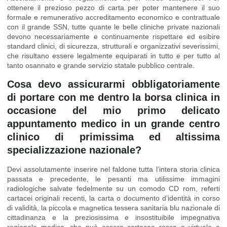
ottenere il prezioso pezzo di carta per poter mantenere il suo
formale e remunerativo accreditamento economico e contrattuale
con il grande SSN, tutte quante le belle cliniche private nazionali
devono necessariamente e continuamente rispettare ed esibire
standard clinici, di sicurezza, strutturali e organizzativi severissimi,
che risultano essere legalmente equiparati in tutto e per tutto al
tanto osannato e grande servizio statale pubblico centrale.
Cosa devo assicurarmi obbligatoriamente
di portare con me dentro la borsa clinica in
occasione del mio primo delicato
appuntamento medico in un grande centro
clinico di primissima ed altissima
specializzazione nazionale?
Devi assolutamente inserire nel faldone tutta l’intera storia clinica
passata e precedente, le pesanti ma utilissime immagini
radiologiche salvate fedelmente su un comodo CD rom, referti
cartacei originali recenti, la carta o documento d’identità in corso
di validità, la piccola e magnetica tessera sanitaria blu nazionale di
cittadinanza e la preziosissima e insostituibile impegnativa
regionale medica, che può essere cartacea rossa o virtuale e