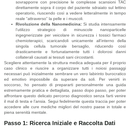
sovrapporre con precisione le complesse scansioni TAC
direttamente sopra il corpo del paziente sdraiato sul lettino
operatorio, riuscendo così a vedere letteralmente in tempo
reale “attraverso” la pelle e i muscoli.
Rivoluzione della Nanomedicina:
Si studia intensamente
l’utilizzo strategico di minuscole nanoparticelle
ingegnerizzate per veicolare in sicurezza i tossici farmaci
chemioterapici, scaricandoli unicamente all’interno della
singola cellula tumorale bersaglio, riducendo così
drasticamente e fortunatamente tutti i dolorosi danni
collaterali causati ai tessuti sani circostanti.
Scegliere attentamente la struttura medica adeguata per il proprio
caso clinico e riuscire a organizzare tutti i noiosi passaggi
necessari può inizialmente sembrare un vero labirinto burocratico
ed emotivo impossibile da superare da soli. Per venirti in
soccorso, ho pensato di prepararti personalmente una guida
estremamente pratica e dettagliata, passo dopo passo, per poter
affrontare questo delicato percorso diagnostico senza farti venire
il mal di testa e l’ansia. Segui fedelmente questa traccia per poter
accedere alle cure mediche migliori del nostro paese in totale e
piena serenità mentale.
Passo 1: Ricerca Iniziale e Raccolta Dati