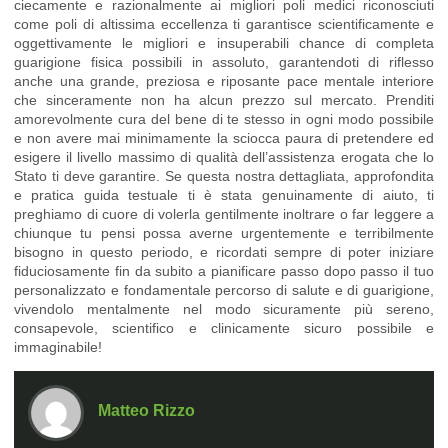
ciecamente e razionalmente ai migliori poli medici riconosciuti
come poli di altissima eccellenza ti garantisce scientificamente e
oggettivamente le migliori e insuperabili chance di completa
guarigione fisica possibili in assoluto, garantendoti di riflesso
anche una grande, preziosa e riposante pace mentale interiore
che sinceramente non ha alcun prezzo sul mercato. Prenditi
amorevolmente cura del bene di te stesso in ogni modo possibile
e non avere mai minimamente la sciocca paura di pretendere ed
esigere il livello massimo di qualità dell’assistenza erogata che lo
Stato ti deve garantire. Se questa nostra dettagliata, approfondita
e pratica guida testuale ti è stata genuinamente di aiuto, ti
preghiamo di cuore di volerla gentilmente inoltrare o far leggere a
chiunque tu pensi possa averne urgentemente e terribilmente
bisogno in questo periodo, e ricordati sempre di poter iniziare
fiduciosamente fin da subito a pianificare passo dopo passo il tuo
personalizzato e fondamentale percorso di salute e di guarigione,
vivendolo mentalmente nel modo sicuramente più sereno,
consapevole, scientifico e clinicamente sicuro possibile e
immaginabile!
Matteo Rizzo