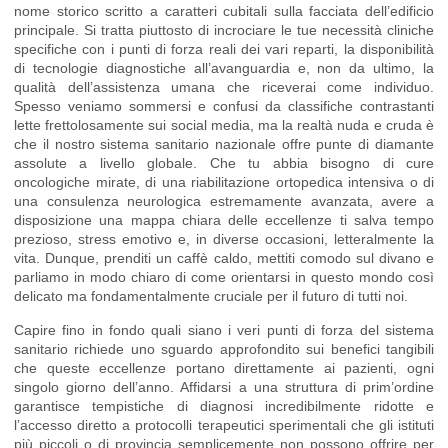
nome storico scritto a caratteri cubitali sulla facciata dell’edificio
principale. Si tratta piuttosto di incrociare le tue necessità cliniche
specifiche con i punti di forza reali dei vari reparti, la disponibilità
di tecnologie diagnostiche all’avanguardia e, non da ultimo, la
qualità dell’assistenza umana che riceverai come individuo.
Spesso veniamo sommersi e confusi da classifiche contrastanti
lette frettolosamente sui social media, ma la realtà nuda e cruda è
che il nostro sistema sanitario nazionale offre punte di diamante
assolute a livello globale. Che tu abbia bisogno di cure
oncologiche mirate, di una riabilitazione ortopedica intensiva o di
una consulenza neurologica estremamente avanzata, avere a
disposizione una mappa chiara delle eccellenze ti salva tempo
prezioso, stress emotivo e, in diverse occasioni, letteralmente la
vita. Dunque, prenditi un caffè caldo, mettiti comodo sul divano e
parliamo in modo chiaro di come orientarsi in questo mondo così
delicato ma fondamentalmente cruciale per il futuro di tutti noi.
Capire fino in fondo quali siano i veri punti di forza del sistema
sanitario richiede uno sguardo approfondito sui benefici tangibili
che queste eccellenze portano direttamente ai pazienti, ogni
singolo giorno dell’anno. Affidarsi a una struttura di prim’ordine
garantisce tempistiche di diagnosi incredibilmente ridotte e
l’accesso diretto a protocolli terapeutici sperimentali che gli istituti
più piccoli o di provincia semplicemente non possono offrire per