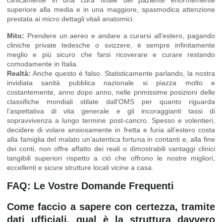
clinicamente in una cura finale del paziente enormemente
superiore alla media e in una maggiore, spasmodica attenzione
prestata ai micro dettagli vitali anatomici.
Mito:
Prendere un aereo e andare a curarsi all’estero, pagando
cliniche private tedesche o svizzere, è sempre infinitamente
meglio e più sicuro che farsi ricoverare e curare restando
comodamente in Italia.
Realtà:
Anche questo è falso. Statisticamente parlando, la nostra
invidiata sanità pubblica nazionale si piazza molto e
costantemente, anno dopo anno, nelle primissime posizioni delle
classifiche mondiali stilate dall’OMS per quanto riguarda
l’aspettativa di vita generale e gli incoraggianti tassi di
sopravvivenza a lungo termine post-cancro. Spesso e volentieri,
decidere di volare ansiosamente in fretta e furia all’estero costa
alla famiglia del malato un’autentica fortuna in contanti e, alla fine
dei conti, non offre affatto dei reali o dimostrabili vantaggi clinici
tangibili superiori rispetto a ciò che offrono le nostre migliori,
eccellenti e sicure strutture locali vicine a casa.
FAQ: Le Vostre Domande Frequenti
Come faccio a sapere con certezza, tramite
dati ufficiali, qual è la struttura davvero