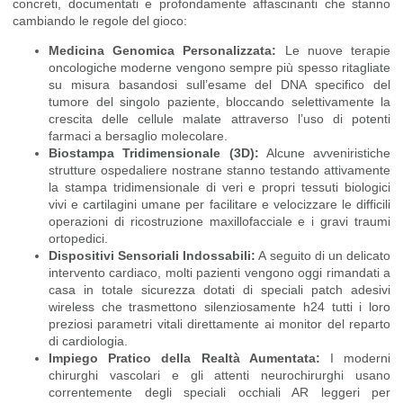
concreti, documentati e profondamente affascinanti che stanno
cambiando le regole del gioco:
Medicina Genomica Personalizzata:
Le nuove terapie
oncologiche moderne vengono sempre più spesso ritagliate
su misura basandosi sull’esame del DNA specifico del
tumore del singolo paziente, bloccando selettivamente la
crescita delle cellule malate attraverso l’uso di potenti
farmaci a bersaglio molecolare.
Biostampa Tridimensionale (3D):
Alcune avveniristiche
strutture ospedaliere nostrane stanno testando attivamente
la stampa tridimensionale di veri e propri tessuti biologici
vivi e cartilagini umane per facilitare e velocizzare le difficili
operazioni di ricostruzione maxillofacciale e i gravi traumi
ortopedici.
Dispositivi Sensoriali Indossabili:
A seguito di un delicato
intervento cardiaco, molti pazienti vengono oggi rimandati a
casa in totale sicurezza dotati di speciali patch adesivi
wireless che trasmettono silenziosamente h24 tutti i loro
preziosi parametri vitali direttamente ai monitor del reparto
di cardiologia.
Impiego Pratico della Realtà Aumentata:
I moderni
chirurghi vascolari e gli attenti neurochirurghi usano
correntemente degli speciali occhiali AR leggeri per