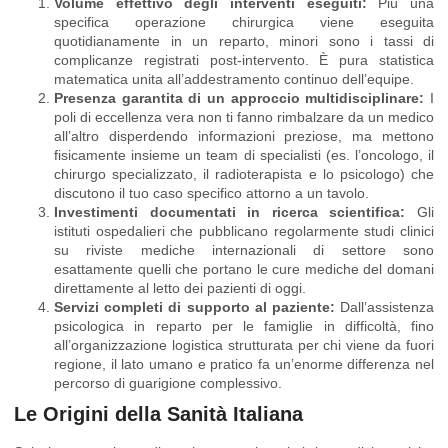
Volume effettivo degli interventi eseguiti:
Più una
specifica operazione chirurgica viene eseguita
quotidianamente in un reparto, minori sono i tassi di
complicanze registrati post-intervento. È pura statistica
matematica unita all’addestramento continuo dell’equipe.
Presenza garantita di un approccio multidisciplinare:
I
poli di eccellenza vera non ti fanno rimbalzare da un medico
all’altro disperdendo informazioni preziose, ma mettono
fisicamente insieme un team di specialisti (es. l’oncologo, il
chirurgo specializzato, il radioterapista e lo psicologo) che
discutono il tuo caso specifico attorno a un tavolo.
Investimenti documentati in ricerca scientifica:
Gli
istituti ospedalieri che pubblicano regolarmente studi clinici
su riviste mediche internazionali di settore sono
esattamente quelli che portano le cure mediche del domani
direttamente al letto dei pazienti di oggi.
Servizi completi di supporto al paziente:
Dall’assistenza
psicologica in reparto per le famiglie in difficoltà, fino
all’organizzazione logistica strutturata per chi viene da fuori
regione, il lato umano e pratico fa un’enorme differenza nel
percorso di guarigione complessivo.
Le Origini della Sanità Italiana