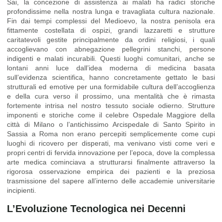
Sai, la concezione di assistenza ai malati ha radici storiche
profondissime nella nostra lunga e travagliata cultura nazionale.
Fin dai tempi complessi del Medioevo, la nostra penisola era
fittamente costellata di ospizi, grandi lazzaretti e strutture
caritatevoli gestite principalmente da ordini religiosi, i quali
accoglievano con abnegazione pellegrini stanchi, persone
indigenti e malati incurabili. Questi luoghi comunitari, anche se
lontani anni luce dall’idea moderna di medicina basata
sull’evidenza scientifica, hanno concretamente gettato le basi
strutturali ed emotive per una formidabile cultura dell’accoglienza
e della cura verso il prossimo, una mentalità che è rimasta
fortemente intrisa nel nostro tessuto sociale odierno. Strutture
imponenti e storiche come il celebre Ospedale Maggiore della
città di Milano o l’antichissimo Arcispedale di Santo Spirito in
Sassia a Roma non erano percepiti semplicemente come cupi
luoghi di ricovero per disperati, ma venivano visti come veri e
propri centri di fervida innovazione per l’epoca, dove la complessa
arte medica cominciava a strutturarsi finalmente attraverso la
rigorosa osservazione empirica dei pazienti e la preziosa
trasmissione del sapere all’interno delle accademie universitarie
incipienti.
L’Evoluzione Tecnologica nei Decenni