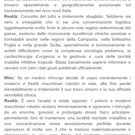
trovano spazialmente e geograficamente posizionate ed
esclusivamente nel ricco nord Italia.
Realtà:
Concetto del tutto e tristemente sbagliato. Sebbene sia
vero e innegabile che ci sia una concentrazione logistica
oggettivamente molto forte in alcune note regioni settentrionali del
paese, esistono delle riconosciute eccellenze cliniche assolute e
formidabili anche nelle regioni della Campania, nella bellissima
Puglia e nella grande Sicilia, specialmente e luminosamente in
ambiti difficilissimi come la complessa oncologia pediatrica, la
cardiochirurgia d’urgenza e la gestione e cura delle terribili
malattie infettive tropicali. Basta banalmente sapersi informare e
cercare con zelo i dati giusti pubblicati ufficialmente.
Mito:
Se un medico chirurgo decide di usare correntemente i
moderni e freddi macchinari robotici in sala, alla fine perde
inevitabilmente e tristemente il suo tocco umano e la sua affinata
sensibilità clinica.
Realtà:
È vero l’esatto e totale opposto. I potenti e moderni
macchinari robotici aiutano immensamente e sgravano i chirurghi
da un enorme, gravoso e prolungato stress fisico articolare,
permettendo loro di mantenere una lucidità mentale cristallina e
una concentrazione visiva assolutamente perfetta durante
operazioni di molte ore, il che si traduce matematicamente e