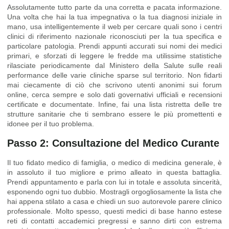
Assolutamente tutto parte da una corretta e pacata informazione.
Una volta che hai la tua impegnativa o la tua diagnosi iniziale in
mano, usa intelligentemente il web per cercare quali sono i centri
clinici di riferimento nazionale riconosciuti per la tua specifica e
particolare patologia. Prendi appunti accurati sui nomi dei medici
primari, e sforzati di leggere le fredde ma utilissime statistiche
rilasciate periodicamente dal Ministero della Salute sulle reali
performance delle varie cliniche sparse sul territorio. Non fidarti
mai ciecamente di ciò che scrivono utenti anonimi sui forum
online, cerca sempre e solo dati governativi ufficiali e recensioni
certificate e documentate. Infine, fai una lista ristretta delle tre
strutture sanitarie che ti sembrano essere le più promettenti e
idonee per il tuo problema.
Passo 2: Consultazione del Medico Curante
Il tuo fidato medico di famiglia, o medico di medicina generale, è
in assoluto il tuo migliore e primo alleato in questa battaglia.
Prendi appuntamento e parla con lui in totale e assoluta sincerità,
esponendo ogni tuo dubbio. Mostragli orgogliosamente la lista che
hai appena stilato a casa e chiedi un suo autorevole parere clinico
professionale. Molto spesso, questi medici di base hanno estese
reti di contatti accademici pregressi e sanno dirti con estrema