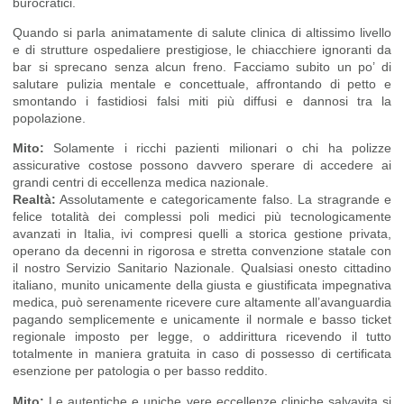
burocratici.
Quando si parla animatamente di salute clinica di altissimo livello
e di strutture ospedaliere prestigiose, le chiacchiere ignoranti da
bar si sprecano senza alcun freno. Facciamo subito un po’ di
salutare pulizia mentale e concettuale, affrontando di petto e
smontando i fastidiosi falsi miti più diffusi e dannosi tra la
popolazione.
Mito:
Solamente i ricchi pazienti milionari o chi ha polizze
assicurative costose possono davvero sperare di accedere ai
grandi centri di eccellenza medica nazionale.
Realtà:
Assolutamente e categoricamente falso. La stragrande e
felice totalità dei complessi poli medici più tecnologicamente
avanzati in Italia, ivi compresi quelli a storica gestione privata,
operano da decenni in rigorosa e stretta convenzione statale con
il nostro Servizio Sanitario Nazionale. Qualsiasi onesto cittadino
italiano, munito unicamente della giusta e giustificata impegnativa
medica, può serenamente ricevere cure altamente all’avanguardia
pagando semplicemente e unicamente il normale e basso ticket
regionale imposto per legge, o addirittura ricevendo il tutto
totalmente in maniera gratuita in caso di possesso di certificata
esenzione per patologia o per basso reddito.
Mito:
Le autentiche e uniche vere eccellenze cliniche salvavita si