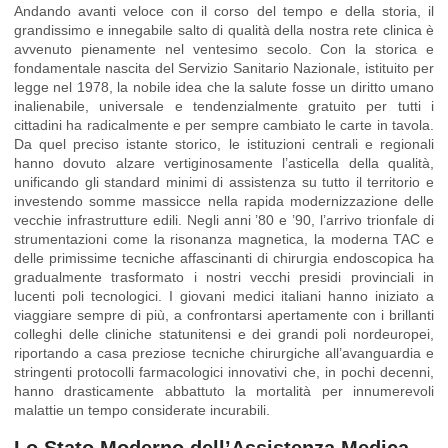
Andando avanti veloce con il corso del tempo e della storia, il
grandissimo e innegabile salto di qualità della nostra rete clinica è
avvenuto pienamente nel ventesimo secolo. Con la storica e
fondamentale nascita del Servizio Sanitario Nazionale, istituito per
legge nel 1978, la nobile idea che la salute fosse un diritto umano
inalienabile, universale e tendenzialmente gratuito per tutti i
cittadini ha radicalmente e per sempre cambiato le carte in tavola.
Da quel preciso istante storico, le istituzioni centrali e regionali
hanno dovuto alzare vertiginosamente l’asticella della qualità,
unificando gli standard minimi di assistenza su tutto il territorio e
investendo somme massicce nella rapida modernizzazione delle
vecchie infrastrutture edili. Negli anni ’80 e ’90, l’arrivo trionfale di
strumentazioni come la risonanza magnetica, la moderna TAC e
delle primissime tecniche affascinanti di chirurgia endoscopica ha
gradualmente trasformato i nostri vecchi presidi provinciali in
lucenti poli tecnologici. I giovani medici italiani hanno iniziato a
viaggiare sempre di più, a confrontarsi apertamente con i brillanti
colleghi delle cliniche statunitensi e dei grandi poli nordeuropei,
riportando a casa preziose tecniche chirurgiche all’avanguardia e
stringenti protocolli farmacologici innovativi che, in pochi decenni,
hanno drasticamente abbattuto la mortalità per innumerevoli
malattie un tempo considerate incurabili.
Lo Stato Moderno dell’Assistenza Medica