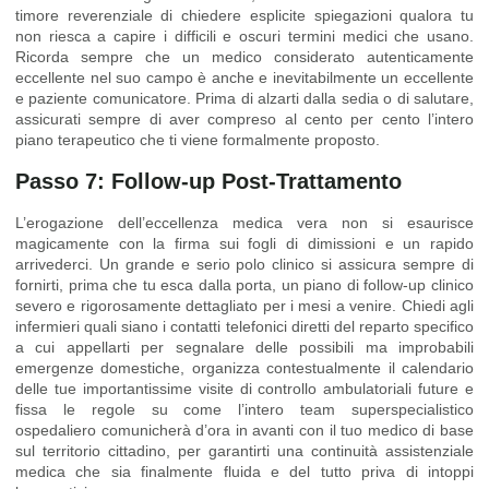
timore reverenziale di chiedere esplicite spiegazioni qualora tu
non riesca a capire i difficili e oscuri termini medici che usano.
Ricorda sempre che un medico considerato autenticamente
eccellente nel suo campo è anche e inevitabilmente un eccellente
e paziente comunicatore. Prima di alzarti dalla sedia o di salutare,
assicurati sempre di aver compreso al cento per cento l’intero
piano terapeutico che ti viene formalmente proposto.
Passo 7: Follow-up Post-Trattamento
L’erogazione dell’eccellenza medica vera non si esaurisce
magicamente con la firma sui fogli di dimissioni e un rapido
arrivederci. Un grande e serio polo clinico si assicura sempre di
fornirti, prima che tu esca dalla porta, un piano di follow-up clinico
severo e rigorosamente dettagliato per i mesi a venire. Chiedi agli
infermieri quali siano i contatti telefonici diretti del reparto specifico
a cui appellarti per segnalare delle possibili ma improbabili
emergenze domestiche, organizza contestualmente il calendario
delle tue importantissime visite di controllo ambulatoriali future e
fissa le regole su come l’intero team superspecialistico
ospedaliero comunicherà d’ora in avanti con il tuo medico di base
sul territorio cittadino, per garantirti una continuità assistenziale
medica che sia finalmente fluida e del tutto priva di intoppi