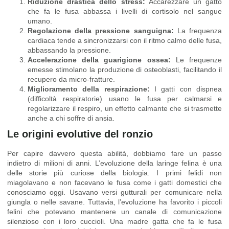
Riduzione drastica dello stress:
Accarezzare un gatto
che fa le fusa abbassa i livelli di cortisolo nel sangue
umano.
Regolazione della pressione sanguigna:
La frequenza
cardiaca tende a sincronizzarsi con il ritmo calmo delle fusa,
abbassando la pressione.
Accelerazione della guarigione ossea:
Le frequenze
emesse stimolano la produzione di osteoblasti, facilitando il
recupero da micro-fratture.
Miglioramento della respirazione:
I gatti con dispnea
(difficoltà respiratorie) usano le fusa per calmarsi e
regolarizzare il respiro, un effetto calmante che si trasmette
anche a chi soffre di ansia.
Le origini evolutive del ronzio
Per capire davvero questa abilità, dobbiamo fare un passo
indietro di milioni di anni. L’evoluzione della laringe felina è una
delle storie più curiose della biologia. I primi felidi non
miagolavano e non facevano le fusa come i gatti domestici che
conosciamo oggi. Usavano versi gutturali per comunicare nella
giungla o nelle savane. Tuttavia, l’evoluzione ha favorito i piccoli
felini che potevano mantenere un canale di comunicazione
silenzioso con i loro cuccioli. Una madre gatta che fa le fusa