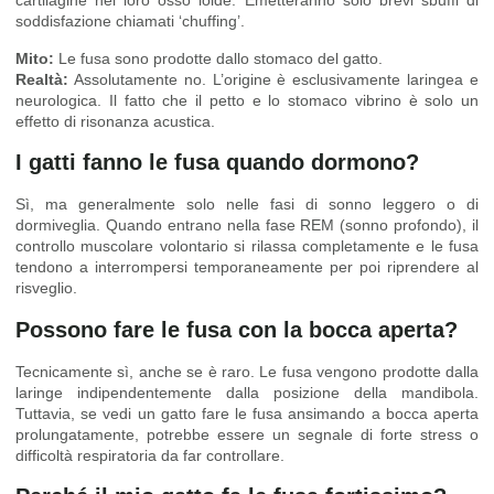
cartilagine nel loro osso ioide. Emetteranno solo brevi sbuffi di
soddisfazione chiamati ‘chuffing’.
Mito:
Le fusa sono prodotte dallo stomaco del gatto.
Realtà:
Assolutamente no. L’origine è esclusivamente laringea e
neurologica. Il fatto che il petto e lo stomaco vibrino è solo un
effetto di risonanza acustica.
I gatti fanno le fusa quando dormono?
Sì, ma generalmente solo nelle fasi di sonno leggero o di
dormiveglia. Quando entrano nella fase REM (sonno profondo), il
controllo muscolare volontario si rilassa completamente e le fusa
tendono a interrompersi temporaneamente per poi riprendere al
risveglio.
Possono fare le fusa con la bocca aperta?
Tecnicamente sì, anche se è raro. Le fusa vengono prodotte dalla
laringe indipendentemente dalla posizione della mandibola.
Tuttavia, se vedi un gatto fare le fusa ansimando a bocca aperta
prolungatamente, potrebbe essere un segnale di forte stress o
difficoltà respiratoria da far controllare.