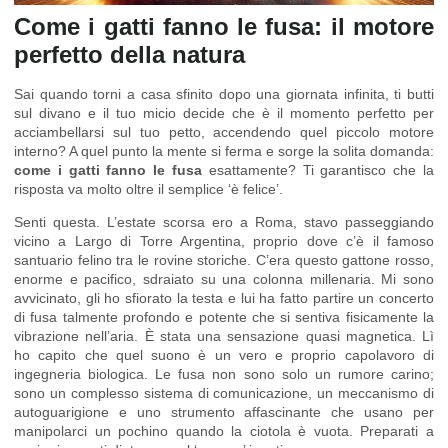
Come i gatti fanno le fusa: il motore
perfetto della natura
Sai quando torni a casa sfinito dopo una giornata infinita, ti butti
sul divano e il tuo micio decide che è il momento perfetto per
acciambellarsi sul tuo petto, accendendo quel piccolo motore
interno? A quel punto la mente si ferma e sorge la solita domanda:
come i gatti fanno le fusa
esattamente? Ti garantisco che la
risposta va molto oltre il semplice ‘è felice’.
Senti questa. L’estate scorsa ero a Roma, stavo passeggiando
vicino a Largo di Torre Argentina, proprio dove c’è il famoso
santuario felino tra le rovine storiche. C’era questo gattone rosso,
enorme e pacifico, sdraiato su una colonna millenaria. Mi sono
avvicinato, gli ho sfiorato la testa e lui ha fatto partire un concerto
di fusa talmente profondo e potente che si sentiva fisicamente la
vibrazione nell’aria. È stata una sensazione quasi magnetica. Lì
ho capito che quel suono è un vero e proprio capolavoro di
ingegneria biologica. Le fusa non sono solo un rumore carino;
sono un complesso sistema di comunicazione, un meccanismo di
autoguarigione e uno strumento affascinante che usano per
manipolarci un pochino quando la ciotola è vuota. Preparati a