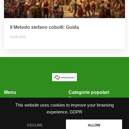
Il Metodo stefano cobolli: Guida
03.08.2026
Menu
Categorie popolari
Business
Informativa sulla privacy
Cronaca
This website uses cookies to improve your browsing
Condizioni generali
Scienza
Politica sui cookie
experience.
GDPR
Contatti
DECLINE
ALLOW