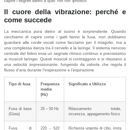
capire i segreti dietro a quel ‘ron ron’ ipnotico.
Il cuore della vibrazione: perché e
come succede
La meccanica pura dietro al suono è sorprendente. Quando
cerchiamo di capire come i gatti fanno le fusa, non dobbiamo
guardare alle corde vocali come facciamo per il miagolio, ma a
una complessa danza tra il cervello e la laringe. Il sistema nervoso
centrale del felino invia un segnale ritmico continuo e precisissimo
ai muscoli laringei. Questi muscoli si contraggono e si rilassano a
una velocità impressionante, fungendo da valvola che regola il
flusso d’aria durante l’inspirazione e l’espirazione.
Tipo di fusa
Frequenza
Significato e Utilizzo
media
(Hz)
Fusa di base
25 – 50 Hz
Rilassamento totale,
(Gioia)
sicurezza, appagamento fisico
Fusa di
220 – 520
Richiesta urgente di cibo, imita