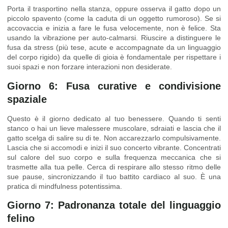
Porta il trasportino nella stanza, oppure osserva il gatto dopo un
piccolo spavento (come la caduta di un oggetto rumoroso). Se si
accovaccia e inizia a fare le fusa velocemente, non è felice. Sta
usando la vibrazione per auto-calmarsi. Riuscire a distinguere le
fusa da stress (più tese, acute e accompagnate da un linguaggio
del corpo rigido) da quelle di gioia è fondamentale per rispettare i
suoi spazi e non forzare interazioni non desiderate.
Giorno 6: Fusa curative e condivisione
spaziale
Questo è il giorno dedicato al tuo benessere. Quando ti senti
stanco o hai un lieve malessere muscolare, sdraiati e lascia che il
gatto scelga di salire su di te. Non accarezzarlo compulsivamente.
Lascia che si accomodi e inizi il suo concerto vibrante. Concentrati
sul calore del suo corpo e sulla frequenza meccanica che si
trasmette alla tua pelle. Cerca di respirare allo stesso ritmo delle
sue pause, sincronizzando il tuo battito cardiaco al suo. È una
pratica di mindfulness potentissima.
Giorno 7: Padronanza totale del linguaggio
felino