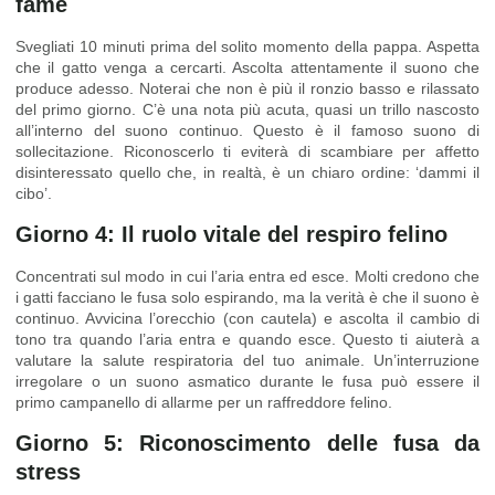
fame
Svegliati 10 minuti prima del solito momento della pappa. Aspetta
che il gatto venga a cercarti. Ascolta attentamente il suono che
produce adesso. Noterai che non è più il ronzio basso e rilassato
del primo giorno. C’è una nota più acuta, quasi un trillo nascosto
all’interno del suono continuo. Questo è il famoso suono di
sollecitazione. Riconoscerlo ti eviterà di scambiare per affetto
disinteressato quello che, in realtà, è un chiaro ordine: ‘dammi il
cibo’.
Giorno 4: Il ruolo vitale del respiro felino
Concentrati sul modo in cui l’aria entra ed esce. Molti credono che
i gatti facciano le fusa solo espirando, ma la verità è che il suono è
continuo. Avvicina l’orecchio (con cautela) e ascolta il cambio di
tono tra quando l’aria entra e quando esce. Questo ti aiuterà a
valutare la salute respiratoria del tuo animale. Un’interruzione
irregolare o un suono asmatico durante le fusa può essere il
primo campanello di allarme per un raffreddore felino.
Giorno 5: Riconoscimento delle fusa da
stress