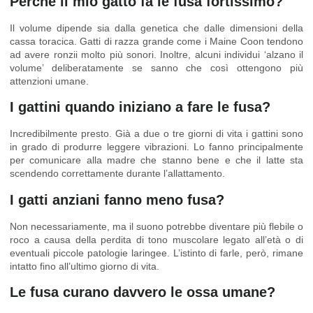
Perché il mio gatto fa le fusa fortissimo?
Il volume dipende sia dalla genetica che dalle dimensioni della
cassa toracica. Gatti di razza grande come i Maine Coon tendono
ad avere ronzii molto più sonori. Inoltre, alcuni individui ‘alzano il
volume’ deliberatamente se sanno che così ottengono più
attenzioni umane.
I gattini quando iniziano a fare le fusa?
Incredibilmente presto. Già a due o tre giorni di vita i gattini sono
in grado di produrre leggere vibrazioni. Lo fanno principalmente
per comunicare alla madre che stanno bene e che il latte sta
scendendo correttamente durante l’allattamento.
I gatti anziani fanno meno fusa?
Non necessariamente, ma il suono potrebbe diventare più flebile o
roco a causa della perdita di tono muscolare legato all’età o di
eventuali piccole patologie laringee. L’istinto di farle, però, rimane
intatto fino all’ultimo giorno di vita.
Le fusa curano davvero le ossa umane?