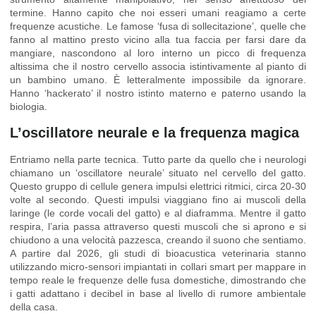
termine. Hanno capito che noi esseri umani reagiamo a certe
frequenze acustiche. Le famose ‘fusa di sollecitazione’, quelle che
fanno al mattino presto vicino alla tua faccia per farsi dare da
mangiare, nascondono al loro interno un picco di frequenza
altissima che il nostro cervello associa istintivamente al pianto di
un bambino umano. È letteralmente impossibile da ignorare.
Hanno ‘hackerato’ il nostro istinto materno e paterno usando la
biologia.
L’oscillatore neurale e la frequenza magica
Entriamo nella parte tecnica. Tutto parte da quello che i neurologi
chiamano un ‘oscillatore neurale’ situato nel cervello del gatto.
Questo gruppo di cellule genera impulsi elettrici ritmici, circa 20-30
volte al secondo. Questi impulsi viaggiano fino ai muscoli della
laringe (le corde vocali del gatto) e al diaframma. Mentre il gatto
respira, l’aria passa attraverso questi muscoli che si aprono e si
chiudono a una velocità pazzesca, creando il suono che sentiamo.
A partire dal 2026, gli studi di bioacustica veterinaria stanno
utilizzando micro-sensori impiantati in collari smart per mappare in
tempo reale le frequenze delle fusa domestiche, dimostrando che
i gatti adattano i decibel in base al livello di rumore ambientale
della casa.