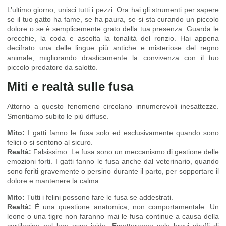
L’ultimo giorno, unisci tutti i pezzi. Ora hai gli strumenti per sapere
se il tuo gatto ha fame, se ha paura, se si sta curando un piccolo
dolore o se è semplicemente grato della tua presenza. Guarda le
orecchie, la coda e ascolta la tonalità del ronzio. Hai appena
decifrato una delle lingue più antiche e misteriose del regno
animale, migliorando drasticamente la convivenza con il tuo
piccolo predatore da salotto.
Miti e realtà sulle fusa
Attorno a questo fenomeno circolano innumerevoli inesattezze.
Smontiamo subito le più diffuse.
Mito:
I gatti fanno le fusa solo ed esclusivamente quando sono
felici o si sentono al sicuro.
Realtà:
Falsissimo. Le fusa sono un meccanismo di gestione delle
emozioni forti. I gatti fanno le fusa anche dal veterinario, quando
sono feriti gravemente o persino durante il parto, per sopportare il
dolore e mantenere la calma.
Mito:
Tutti i felini possono fare le fusa se addestrati.
Realtà:
È una questione anatomica, non comportamentale. Un
leone o una tigre non faranno mai le fusa continue a causa della