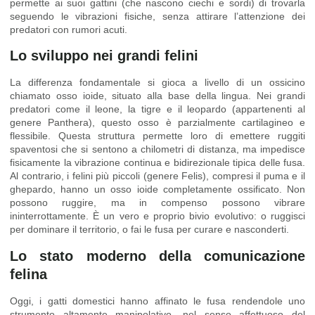
permette ai suoi gattini (che nascono ciechi e sordi) di trovarla
seguendo le vibrazioni fisiche, senza attirare l’attenzione dei
predatori con rumori acuti.
Lo sviluppo nei grandi felini
La differenza fondamentale si gioca a livello di un ossicino
chiamato osso ioide, situato alla base della lingua. Nei grandi
predatori come il leone, la tigre e il leopardo (appartenenti al
genere Panthera), questo osso è parzialmente cartilagineo e
flessibile. Questa struttura permette loro di emettere ruggiti
spaventosi che si sentono a chilometri di distanza, ma impedisce
fisicamente la vibrazione continua e bidirezionale tipica delle fusa.
Al contrario, i felini più piccoli (genere Felis), compresi il puma e il
ghepardo, hanno un osso ioide completamente ossificato. Non
possono ruggire, ma in compenso possono vibrare
ininterrottamente. È un vero e proprio bivio evolutivo: o ruggisci
per dominare il territorio, o fai le fusa per curare e nasconderti.
Lo stato moderno della comunicazione
felina
Oggi, i gatti domestici hanno affinato le fusa rendendole uno
strumento altamente manipolativo, nel senso affettuoso del