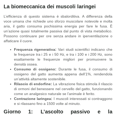
La biomeccanica dei muscoli laringei
L’efficienza di questo sistema è sbalorditiva. A differenza della
voce umana che richiede uno sforzo muscolare notevole e molta
aria, il gatto consuma pochissima energia per fare le fusa. È
un’azione quasi totalmente passiva dal punto di vista metabolico.
Possono continuare per ore senza andare in iperventilazione o
affaticare il cuore.
Frequenza rigenerativa:
Vari studi scientifici indicano che
le frequenze tra i 25 e i 50 Hz, e tra i 100 e i 200 Hz, sono
esattamente le frequenze migliori per promuovere la
densità ossea.
Consumo di ossigeno:
Durante le fusa, il consumo di
ossigeno del gatto aumenta appena dell’1%, rendendola
un’attività altamente sostenibile.
Rilascio di endorfine:
La vibrazione fisica stimola il rilascio
di ormoni del benessere nel cervello del gatto, funzionando
come un analgesico naturale se l’animale è ferito.
Contrazione laringea:
I muscoli interessati si contraggono
e si rilassano fino a 1500 volte al minuto.
Giorno 1: L’ascolto passivo e la