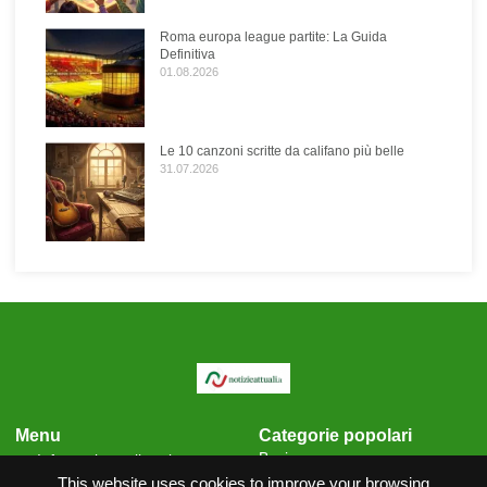
Roma europa league partite: La Guida
Definitiva
01.08.2026
Le 10 canzoni scritte da califano più belle
31.07.2026
Menu
Categorie popolari
Business
Informativa sulla privacy
Cronaca
This website uses cookies to improve your browsing
Condizioni generali