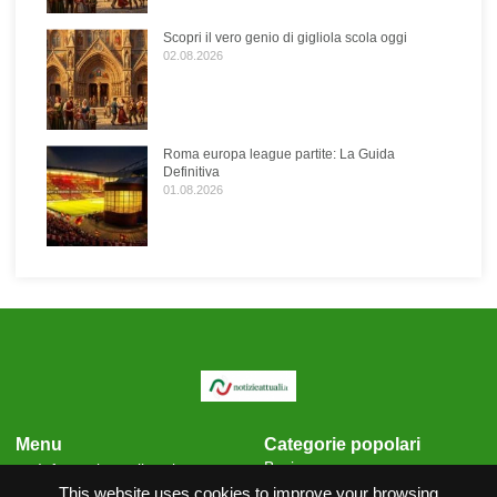
Scopri il vero genio di gigliola scola oggi
02.08.2026
Roma europa league partite: La Guida
Definitiva
01.08.2026
Menu
Categorie popolari
Business
Informativa sulla privacy
Cronaca
This website uses cookies to improve your browsing
Condizioni generali